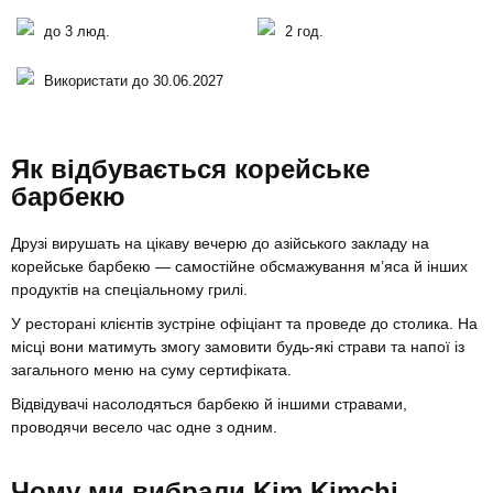
до 3 люд.
2 год.
Використати до 30.06.2027
Як відбувається корейське
барбекю
Друзі вирушать на цікаву вечерю до азійського закладу на
корейське барбекю — самостійне обсмажування м’яса й інших
продуктів на спеціальному грилі.
У ресторані клієнтів зустріне офіціант та проведе до столика. На
місці вони матимуть змогу замовити будь-які страви та напої із
загального меню на суму сертифіката.
Відвідувачі насолодяться барбекю й іншими стравами,
проводячи весело час одне з одним.
Чому ми вибрали Kim Kimchi