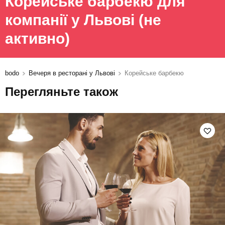
Корейське барбекю для
компанії у Львові
(не
активно)
bodo
Вечеря в ресторані у Львові
Корейське барбекю
Перегляньте також