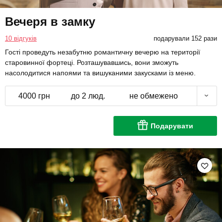
Вечеря в замку
10 відгуків
подарували 152 рази
Гості проведуть незабутню романтичну вечерю на території
старовинної фортеці. Розташувавшись, вони зможуть
насолодитися напоями та вишуканими закусками із меню.
4000 грн
до 2 люд.
не обмежено
Подарувати