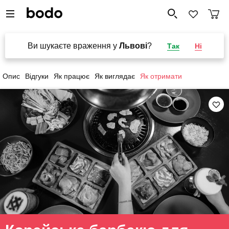
Ви шукаєте враження у
Львові
?
Так
Ні
Опис
Відгуки
Як працює
Як виглядає
Як отримати