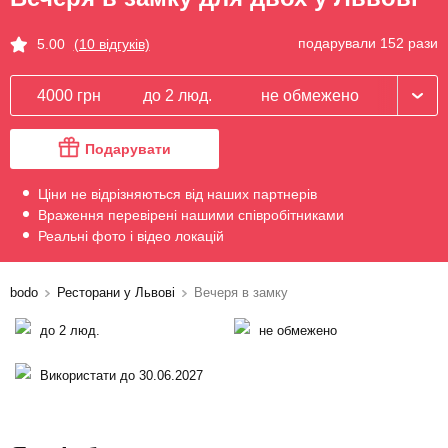
подарували 152 рази
5.00
(10 відгуків)
4000 грн
до 2 люд.
не обмежено
Подарувати
Ціни не відрізняються від наших партнерів
Враження перевірені нашими співробітниками
Реальні фото і відео локацій
bodo
Ресторани у Львові
Вечеря в замку
до 2 люд.
не обмежено
Використати до 30.06.2027