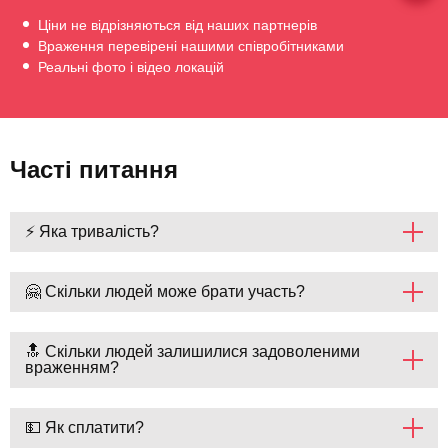
Ціни не відрізняються від наших партнерів
Враження перевірені нашими співробітниками
Реальні фото і відео локацій
Часті питання
⚡ Яка тривалість?
🤗 Скільки людей може брати участь?
🔝 Скільки людей залишилися задоволеними
враженням?
💵 Як сплатити?