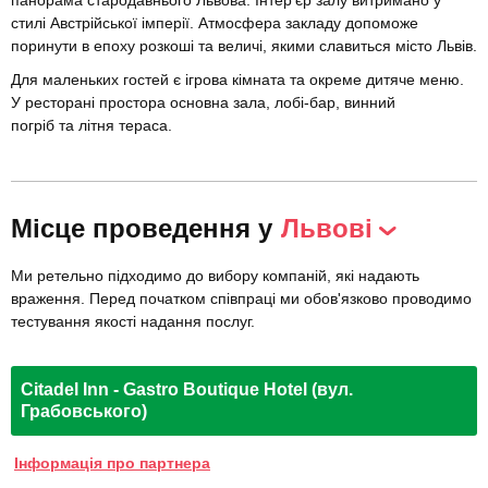
панорама стародавнього Львова. Інтер'єр залу витримано у
стилі Австрійської імперії. Атмосфера закладу допоможе
поринути в епоху розкоші та величі, якими славиться місто Львів.
Для маленьких гостей є ігрова кімната та окреме дитяче меню.
У ресторані простора основна зала, лобі-бар, винний
погріб та літня тераса.
Місце проведення у
Львові
Ми ретельно підходимо до вибору компаній, які надають
враження. Перед початком співпраці ми обов'язково проводимо
тестування якості надання послуг.
Citadel Inn - Gastro Boutique Hotel (вул.
Грабовського)
Інформація про партнера