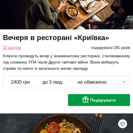
Вечеря в ресторані «Криївка»
22 відгуки
подарували 291 разів
Клієнти проведуть вечір у знаменитому ресторані, стилізованому
під схованку УПА часів Другої світової війни. Вони виберуть
страви та напої із загального меню закладу.
2400 грн
до 3 люд.
не обмежено
Подарувати