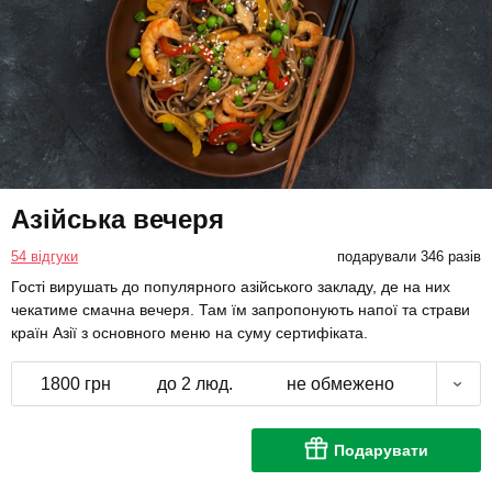
Азійська вечеря
54 відгуки
подарували 346 разів
Гості вирушать до популярного азійського закладу, де на них
чекатиме смачна вечеря. Там їм запропонують напої та страви
країн Азії з основного меню на суму сертифіката.
1800 грн
до 2 люд.
не обмежено
Подарувати