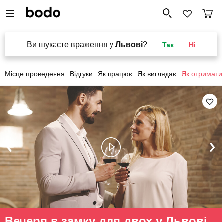
Ви шукаєте враження у
Львові
?
Так
Ні
Місце проведення
Відгуки
Як працює
Як виглядає
Як отримати
Вечеря в замку для двох у Львові