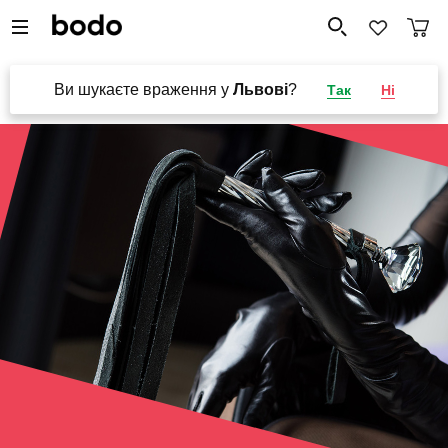
Ви шукаєте враження у
Львові
?
Так
Ні