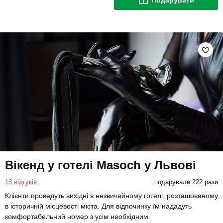
Подарувати
Вікенд у готелі Masoch у Львові
13 відгуків
подарували 222 рази
Клієнти проведуть вихідні в незвичайному готелі, розташованому
в історичній місцевості міста. Для відпочинку їм нададуть
комфортабельний номер з усім необхідним.