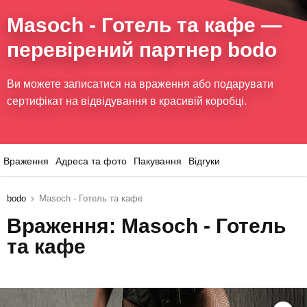
Masoch - Готель та кафе
—
перевірений партнер bodo
Ви можете записатися на враження або подарувати
сертифікат на відвідування в красивій коробці.
Враження
Адреса та фото
Пакування
Відгуки
bodo
Masoch - Готель та кафе
Враження: Masoch - Готель
та кафе