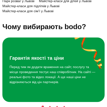
Парк розваг у Львові
Майстер-класи для дітей у Львові
Майстер-класи для підлітків у Львові
Майстер-класи для сім'ї у Львові
Сімейна фотосесія у Львові
Розважальні атракціони у Львові
Квести для дітей і підлітків у Львові
Чому вибирають bodo?
Верхова їзда для дітей у Львові
Гарантія якості та ціни
Перед тим як додати враження на сайт, послугу та
місце проведення тестує наш співробітник. На сайті —
реальні фото та відео локації. А ще наші ціни не
відрізняються від цін партнерів.