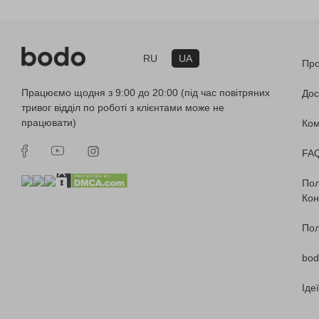
RU
UA
Про
Працюємо щодня з 9:00 до 20:00 (під час повітряних
Дос
тривог відділ по роботі з клієнтами може не
працювати)
Ко
FA
Пол
Кон
Пол
bod
Іде