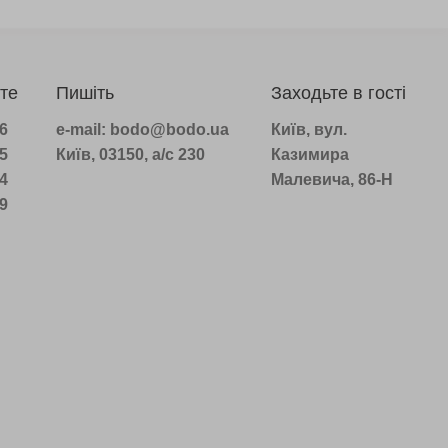
те
Пишіть
Заходьте в гості
96
e-mail: bodo@bodo.ua
Київ, вул.
75
Київ, 03150, а/с 230
Казимира
14
Малевича, 86-Н
39