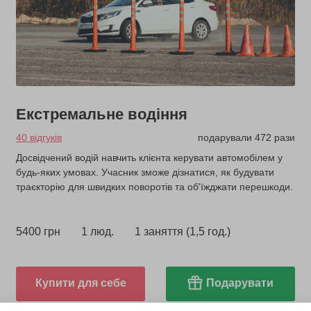
Екстремальне водіння
40 відгуків
подарували 472 рази
Досвідчений водій навчить клієнта керувати автомобілем у
будь-яких умовах. Учасник зможе дізнатися, як будувати
траєкторію для швидких поворотів та об'їжджати перешкоди.
5400 грн
1 люд.
1 заняття (1,5 год.)
Купити для себе
Подарувати