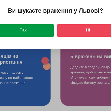
Ви шукаєте враження у
Львові
?
do?
Так
Ні
сяців на
5 вражень на ви
ристання
Додайте в подарунок до 
вражень, щоб точно вгад
и часу надаємо
Отримувач сам вибере т
ачу на вибір, запис і
відвідає бажану послугу.
ування враження.