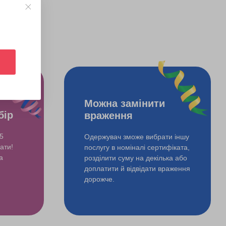
Можна замінити
бір
враження
5
Одержувач зможе вибрати іншу
ати!
послугу в номіналі сертифіката,
а
розділити суму на декілька або
доплатити й відвідати враження
дорожче.