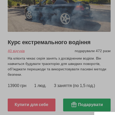
Курс екстремального водіння
40 відгуків
подарували 472 рази
На клієнта чекає серія занять з досвідченим водієм. Він
навчиться будувати траєкторію для швидких поворотів,
об'їжджати перешкоди та використовувати пасивні методи
безпеки.
13900 грн
1 люд.
3 заняття (по 1,5 год.)
Купити для себе
Подарувати