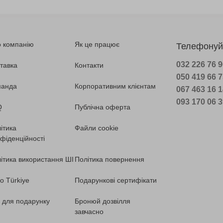
 компанію
Як це працює
Телефонуй
032 226 76 
тавка
Контакти
050 419 66 
манда
Корпоративним клієнтам
067 463 16 
093 170 06 
Q
Публічна оферта
ітика
Файли cookie
фіденційності
ітика використання ШІ
Політика повернення
o Türkiye
Подарункові сертифікати
ї для подарунку
Бронюй дозвілля
завчасно