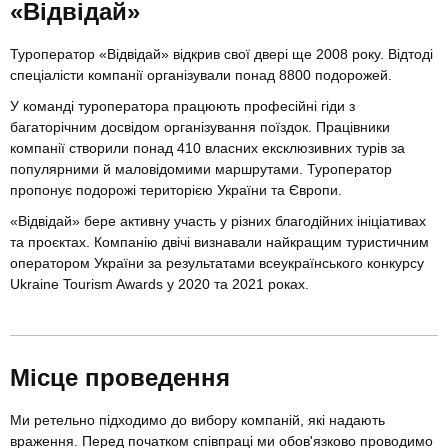
«Відвідай»
Туроператор «Відвідай» відкрив свої двері ще 2008 року. Відтоді
спеціалісти компанії організували понад 8800 подорожей.
У команді туроператора працюють професійні гіди з
багаторічним досвідом організування поїздок. Працівники
компанії створили понад 410 власних ексклюзивних турів за
популярними й маловідомими маршрутами. Туроператор
пропонує подорожі територією України та Європи.
«Відвідай» бере активну участь у різних благодійних ініціативах
та проєктах. Компанію двічі визнавали найкращим туристичним
оператором України за результатами всеукраїнського конкурсу
Ukraine Tourism Awards у 2020 та 2021 роках.
Місце проведення
Ми ретельно підходимо до вибору компаній, які надають
враження. Перед початком співпраці ми обов'язково проводимо