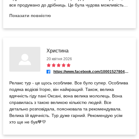
все продумано до дрібниць. Це була чудова можливість
відпочити, перезавантажитися та отримати нові емоції. П.
Показати повністю
Оксані велика подяка. Рекомендую даний тур!
Христина
20 квітня 2026
https://www.facebook.com/100015278049480
Релакс тур - це щось особливе. Все було супер. Особлива
подяка водієві Ігорю, він найкращий. Також, велика
вдячність гіду пані Оксані, вона велика мололець. Вона
справилась з такою великою кількістю людей. Все
детально розповідала, пояснювала та рекомендувала.
Велика їй вдячність. Тур дуже гарний. Рекомендую усім
хто ще не був💙💛