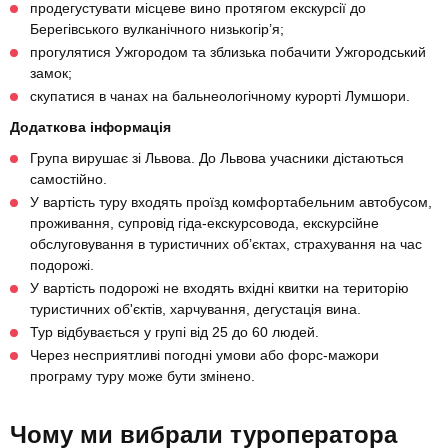
продегустувати місцеве вино протягом екскурсії до
Берегівського вулканічного низькогір’я;
прогулятися Ужгородом та зблизька побачити Ужгородський
замок;
скупатися в чанах на бальнеологічному курорті Лумшори.
Додаткова інформація
Група вирушає зі Львова. До Львова учасники дістаються
самостійно.
У вартість туру входять проїзд комфортабельним автобусом,
проживання, супровід гіда-екскурсовода, екскурсійне
обслуговування в туристичних об’єктах, страхування на час
подорожі.
У вартість подорожі не входять вхідні квитки на територію
туристичних об'єктів, харчування, дегустація вина.
Тур відбувається у групі від 25 до 60 людей.
Через несприятливі погодні умови або форс-мажори
програму туру може бути змінено.
Чому ми вибрали туроператора