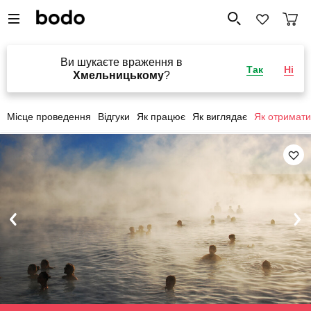
Ви шукаєте враження в
Так
Ні
Хмельницькому
?
Місце проведення
Відгуки
Як працює
Як виглядає
Як отримати