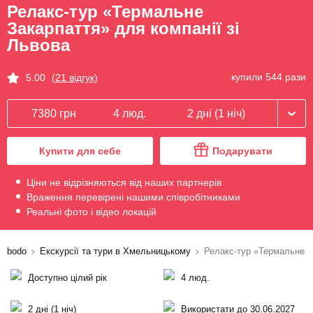
Релакс-тур «Термальне
Закарпаття» для компанії зі
Львова
купили 544 рази
5.00
(21 відгук)
7380 грн
4 люд.
2 дні (1 ніч)
Купити для себе
Подарувати
Ціни не відрізняються від наших партнерів
Враження перевірені нашими співробітниками
Реальні фото і відео локацій
bodo
Екскурсії та тури в Хмельницькому
Релакс-тур «Термальне З
Доступно цілий рік
4 люд.
2 дні (1 ніч)
Використати до 30.06.2027