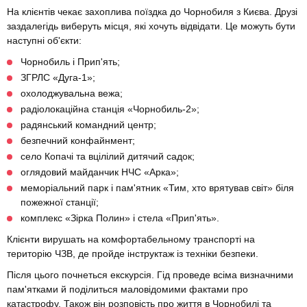
На клієнтів чекає захоплива поїздка до Чорнобиля з Києва. Друзі
заздалегідь виберуть місця, які хочуть відвідати. Це можуть бути
наступні об'єкти:
Чорнобиль і Прип'ять;
ЗГРЛС «Дуга-1»;
охолоджувальна вежа;
радіолокаційна станція «Чорнобиль-2»;
радянський командний центр;
безпечний конфайнмент;
село Копачі та вцілілий дитячий садок;
оглядовий майданчик НЧС «Арка»;
меморіальний парк і пам'ятник «Тим, хто врятував світ» біля
пожежної станції;
комплекс «Зірка Полин» і стела «Прип'ять».
Клієнти вирушать на комфортабельному транспорті на
територію ЧЗВ, де пройде інструктаж із техніки безпеки.
Після цього почнеться екскурсія. Гід проведе всіма визначними
пам'ятками й поділиться маловідомими фактами про
катастрофу. Також він розповість про життя в Чорнобилі та