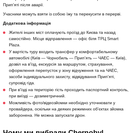
Прип'яті після аварії.
Учасники можуть взяти із собою їжу та перекусити в перерві.
Додаткова інформація
Жителі інших міст оплачують проїзд до Києва та назад
самостійно. Місце відправлення — офіс біля ТРЦ Smart
Plaza.
У вартість туру входить трансфер у комфортабельному
автомобілі (Київ — Чорнобиль — Прип'ять — ЧАЕС — Київ),
дозвіл на в'їзд, екскурсія за маршрутом, страхування,
оформлення перепусток у зону відчуження та на ЧАЕС,
засоби індивідуального захисту, відвідування Прип'яті,
супровід гіда.
При в'їзді на територію гість проходить паспортний контроль,
при виїзді — дозиметричний.
Можливість фото/відеозйомки необхідно уточнювати у
провайдера, оскільки на деяких режимних об'єктах зйомка
заборонена. Не можна запускати дрон.
Чому ми вибрали Chernobyl