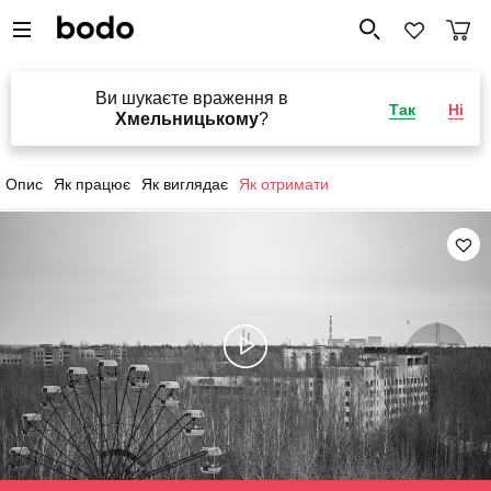
Ви шукаєте враження в
Так
Ні
Хмельницькому
?
Опис
Як працює
Як виглядає
Як отримати