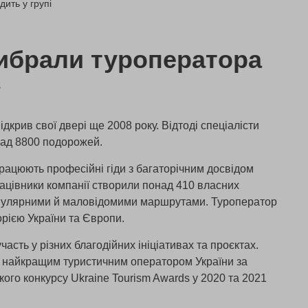
дить у групі
ибрали туроператора
»
дкрив свої двері ще 2008 року. Відтоді спеціалісти
над 8800 подорожей.
рацюють професійні гіди з багаторічним досвідом
рацівники компанії створили понад 410 власних
опулярними й маловідомими маршрутами. Туроператор
рією України та Європи.
часть у різних благодійних ініціативах та проєктах.
и найкращим туристичним оператором України за
ого конкурсу Ukraine Tourism Awards у 2020 та 2021