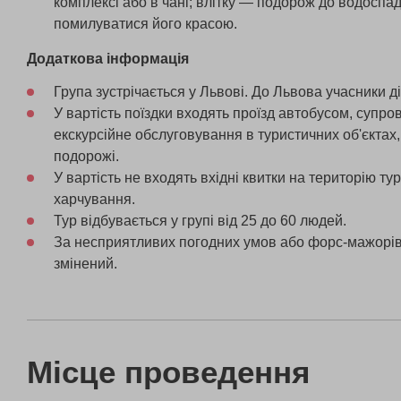
комплексі або в чані; влітку — подорож до водоспа
помилуватися його красою.
Додаткова інформація
Група зустрічається у Львові. До Львова учасники д
У вартість поїздки входять проїзд автобусом, супров
екскурсійне обслуговування в туристичних об'єктах
подорожі.
У вартість не входять вхідні квитки на територію тур
харчування.
Тур відбувається у групі від 25 до 60 людей.
За несприятливих погодних умов або форс-мажорів
змінений.
Місце проведення