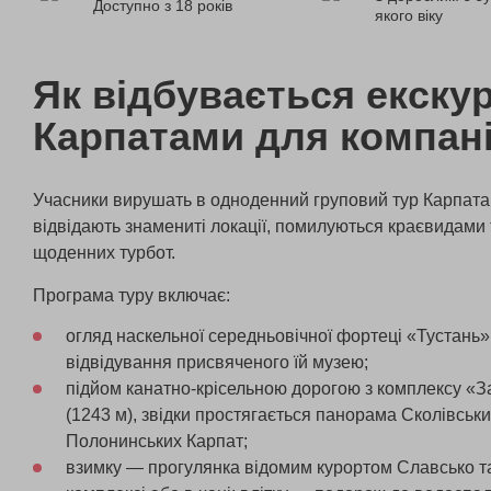
Доступно з 18 років
якого віку
Як відбувається екскур
Карпатами для компані
Учасники вирушать в одноденний груповий тур Карпатам
відвідають знамениті локації, помилуються краєвидами 
щоденних турбот.
Програма туру включає:
огляд наскельної середньовічної фортеці «Тустань» 
відвідування присвяченого їй музею;
підйом канатно-крісельною дорогою з комплексу «З
(1243 м), звідки простягається панорама Сколівськи
Полонинських Карпат;
взимку — прогулянка відомим курортом Славсько т