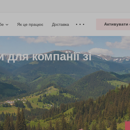
Активувати 
Як це працює
Доставка
бе
 для компанії зі