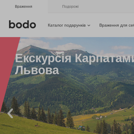
Враження
Подорожі
Каталог подарунків
Враження для се
Екскурсія Карпатами
Львова