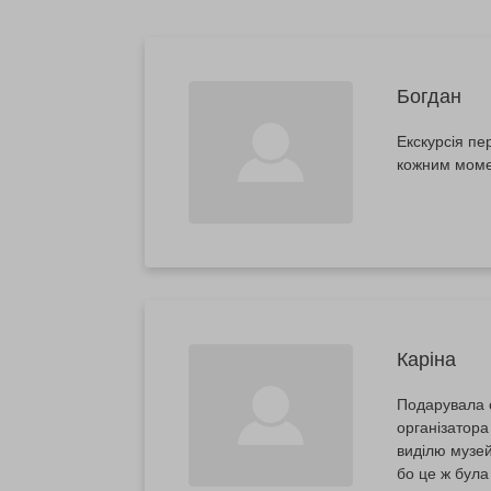
Богдан
Екскурсія пе
кожним момен
Каріна
Подарувала с
організатора
виділю музей
бо це ж була