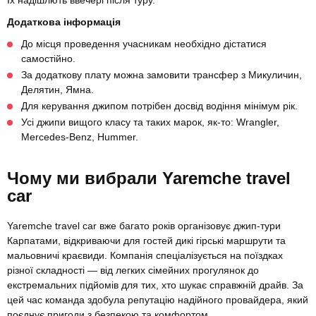
Їх надішлють ввечері після туру.
Додаткова інформація
До місця проведення учасникам необхідно дістатися
самостійно.
За додаткову плату можна замовити трансфер з Микуличин,
Делятин, Ямна.
Для керування джипом потрібен досвід водіння мінімум рік.
Усі джипи вищого класу та таких марок, як-то: Wrangler,
Mercedes-Benz, Hummer.
Чому ми вибрали Yaremche travel
car
Yaremche travel car вже багато років організовує джип-тури
Карпатами, відкриваючи для гостей дикі гірські маршрути та
мальовничі краєвиди. Компанія спеціалізується на поїздках
різної складності — від легких сімейних прогулянок до
екстремальних підйомів для тих, хто шукає справжній драйв. За
цей час команда здобула репутацію надійного провайдера, який
поєднує пригоди з безпекою та комфортом.