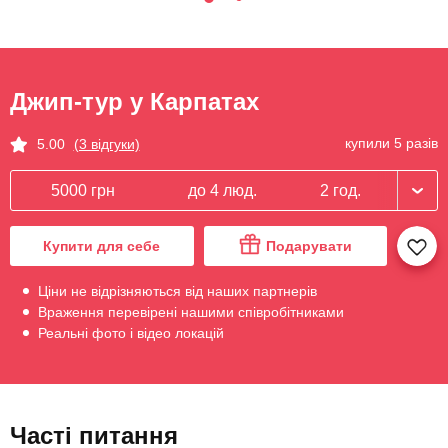
Джип-тур у Карпатах
купили 5 разів
5.00
(3 відгуки)
5000 грн
до 4 люд.
2 год.
Купити для себе
Подарувати
Ціни не відрізняються від наших партнерів
Враження перевірені нашими співробітниками
Реальні фото і відео локацій
Часті питання