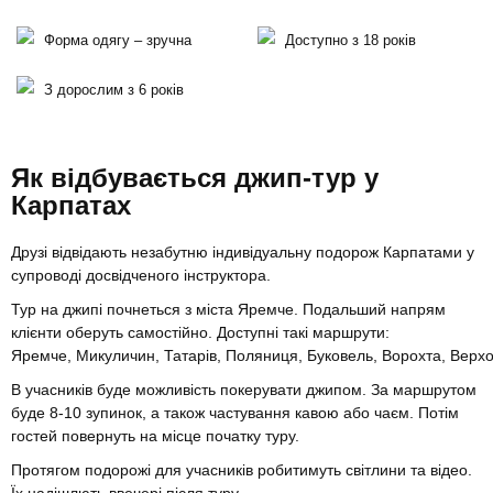
Форма одягу – зручна
Доступно з 18 років
З дорослим з 6 років
Як відбувається джип-тур у
Карпатах
Друзі відвідають незабутню індивідуальну подорож Карпатами у
супроводі досвідченого інструктора.
Тур на джипі почнеться з міста Яремче. Подальший напрям
клієнти оберуть самостійно. Доступні такі маршрути:
Яремче, Микуличин, Татарів, Поляниця, Буковель, Ворохта, Верхо
В учасників буде можливість покерувати джипом. За маршрутом
буде 8-10 зупинок, а також частування кавою або чаєм. Потім
гостей повернуть на місце початку туру.
Протягом подорожі для учасників робитимуть світлини та відео.