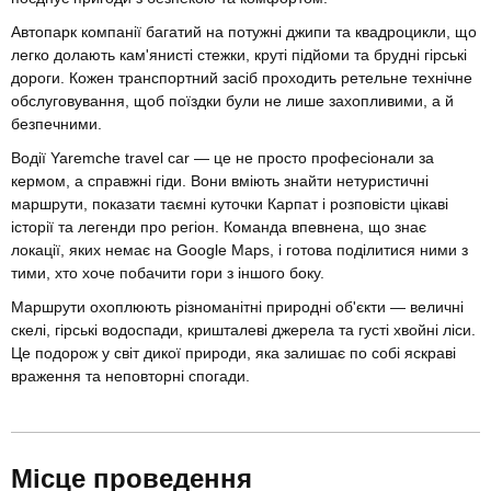
Автопарк компанії багатий на потужні джипи та квадроцикли, що
легко долають кам'янисті стежки, круті підйоми та брудні гірські
дороги. Кожен транспортний засіб проходить ретельне технічне
обслуговування, щоб поїздки були не лише захопливими, а й
безпечними.
Водії Yaremche travel car — це не просто професіонали за
кермом, а справжні гіди. Вони вміють знайти нетуристичні
маршрути, показати таємні куточки Карпат і розповісти цікаві
історії та легенди про регіон. Команда впевнена, що знає
локації, яких немає на Google Maps, і готова поділитися ними з
тими, хто хоче побачити гори з іншого боку.
Маршрути охоплюють різноманітні природні об'єкти — величні
скелі, гірські водоспади, кришталеві джерела та густі хвойні ліси.
Це подорож у світ дикої природи, яка залишає по собі яскраві
враження та неповторні спогади.
Місце проведення