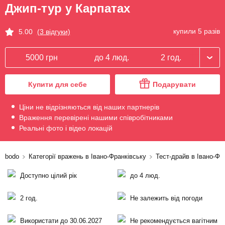
Джип-тур у Карпатах
купили 5 разів
5.00
(3 відгуки)
5000 грн
до 4 люд.
2 год.
Купити для себе
Подарувати
Ціни не відрізняються від наших партнерів
Враження перевірені нашими співробітниками
Реальні фото і відео локацій
bodo
Категорії вражень в Івано-Франківську
Тест-драйв в Івано-Фр
Доступно цілий рік
до 4 люд.
2 год.
Не залежить від погоди
Використати до 30.06.2027
Не рекомендується вагітним