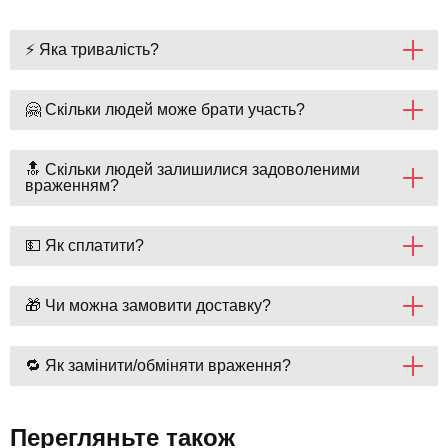
⚡ Яка тривалість?
🤗 Скільки людей може брати участь?
🔝 Скільки людей залишилися задоволеними
враженням?
💵 Як сплатити?
🎁 Чи можна замовити доставку?
🔁 Як замінити/обміняти враження?
Перегляньте також