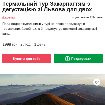
Термальний тур Закарпаттям з
дегустацією зі Львова для двох
4 відгуки
подарували 126 разів
Пара подорожувальників у турі не лише порелаксує в
термальних басейнах, а й продегустує ароматні закарпатські
вина.
1998 грн
2 люд.
1 день
Купити для себе
Подарувати