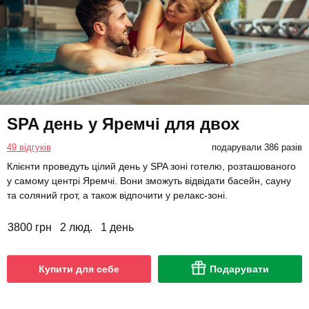
SPA день у Яремчі для двох
49 відгуків
подарували 386 разів
Клієнти проведуть цілий день у SPA зоні готелю, розташованого
у самому центрі Яремчі. Вони зможуть відвідати басейн, сауну
та соляний грот, а також відпочити у релакс-зоні.
3800 грн
2 люд.
1 день
Купити для себе
Подарувати