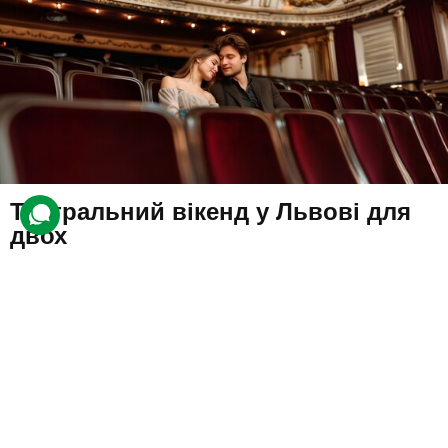
Театральний вікенд у Львові для
двох
66 відгуків
подарували 378 разів
Гості відпочинуть у незвичайному готелі, збудованому на
замовлення академічного театру. У розпорядженні клієнтів буде
комфортабельний номер та два квитки на виставу.
5550 грн
2 люд.
1 ніч
Подарувати
Доступно цілий рік