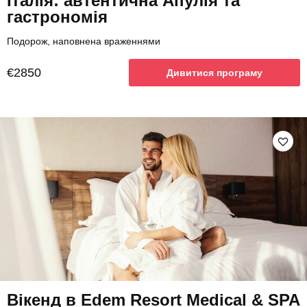
Італія: автентична Апулія та
гастрономія
Подорож, наповнена враженнями
€2850
Дивитися програму
Вікенд в Edem Resort Medical & SPA