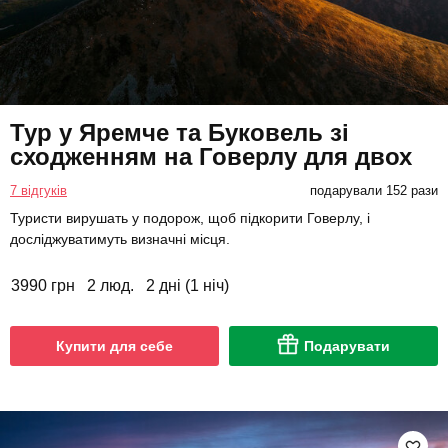
Тур у Яремче та Буковель зі
сходженням на Говерлу для двох
7 відгуків
подарували 152 рази
Туристи вирушать у подорож, щоб підкорити Говерлу, і
досліджуватимуть визначні місця.
3990 грн
2 люд.
2 дні (1 ніч)
Купити для себе
Подарувати