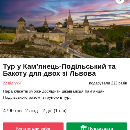
Тур у Кам’янець-Подільський та
Бакоту для двох зі Львова
22 відгуки
подарували 212 разів
Пара клієнтів зможе дослідити цікаві місця Кам’янця-
Подільського разом із групою в турі.
4790 грн
2 люд.
2 дні (1 ніч)
Купити для себе
Подарувати