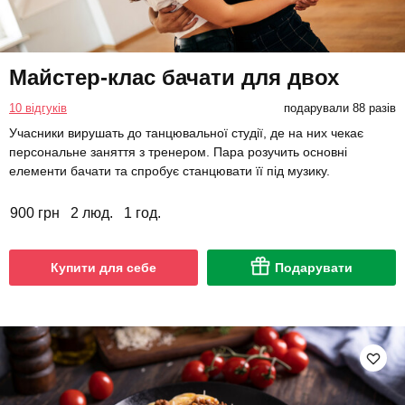
Майстер-клас бачати для двох
10 відгуків
подарували 88 разів
Учасники вирушать до танцювальної студії, де на них чекає
персональне заняття з тренером. Пара розучить основні
елементи бачати та спробує станцювати її під музику.
900 грн
2 люд.
1 год.
Купити для себе
Подарувати