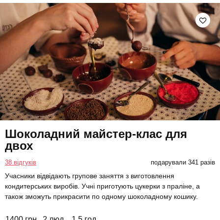
Шоколадний майстер-клас для
двох
38 відгуків
подарували 341 разів
Учасники відвідають групове заняття з виготовлення
кондитерських виробів. Учні приготують цукерки з праліне, а
також зможуть прикрасити по одному шоколадному кошику.
1400 грн
2 люд.
1,5 год.