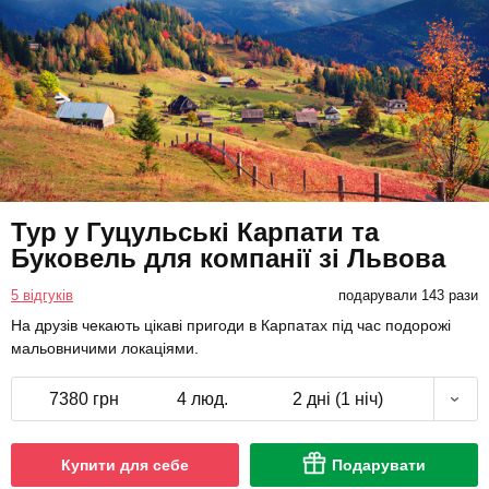
Тур у Гуцульські Карпати та
Буковель для компанії зі Львова
5 відгуків
подарували 143 рази
На друзів чекають цікаві пригоди в Карпатах під час подорожі
мальовничими локаціями.
7380 грн
4 люд.
2 дні (1 ніч)
Купити для себе
Подарувати