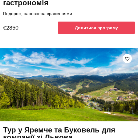
гастрономія
Подорож, наповнена враженнями
€2850
Дивитися програму
Тур у Яремче та Буковель для
компанії зі Львова