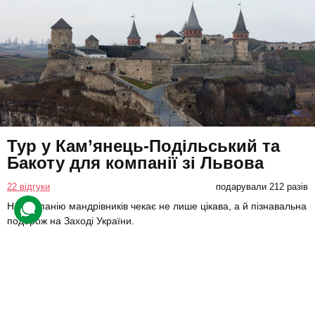
Тур у Кам’янець-Подільський та
Бакоту для компанії зі Львова
22 відгуки
подарували 212 разів
На компанію мандрівників чекає не лише цікава, а й пізнавальна
подорож на Заході України.
9580 грн
4 люд.
2 дні (1 ніч)
Купити для себе
Подарувати