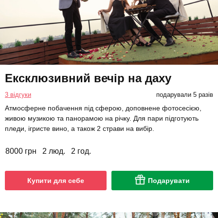
Ексклюзивний вечір на даху
3 відгуки
подарували 5 разів
Атмосферне побачення під сферою, доповнене фотосесією,
живою музикою та панорамою на річку. Для пари підготують
пледи, ігристе вино, а також 2 страви на вибір.
8000 грн
2 люд.
2 год.
Купити для себе
Подарувати