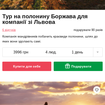
Тур на полонину Боржава для
компанії зі Львова
6 відгуків
подарували 90 разів
Компанія мандрівників побачить краєвиди полонини, шлях до
яких вони здолають самі.
3996 грн
4 люд.
1 день
Купити для себе
Подарувати