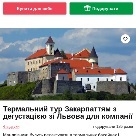
Купити для себе
Подарувати
Термальний тур Закарпаттям з
дегустацією зі Львова для компанії
4 відгуки
подарували 126 разів
Мандрівники будуть релаксувати в термальних басейнах і