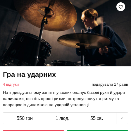
Гра на ударних
4 відгуки
подарували 17 разів
На індивідуальному занятті учасник опанує базові рухи й удари
паличками, освоїть прості ритми, потренує почуття ритму та
попрацює із динамікою на ударній установці.
550 грн
1 люд.
55 хв.