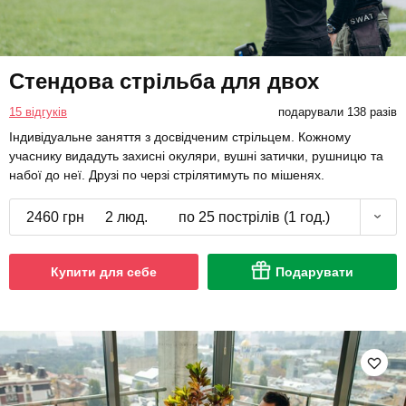
Стендова стрільба для двох
15 відгуків
подарували 138 разів
Індивідуальне заняття з досвідченим стрільцем. Кожному
учаснику видадуть захисні окуляри, вушні затички, рушницю та
набої до неї. Друзі по черзі стрілятимуть по мішенях.
2460 грн
2 люд.
по 25 пострілів (1 год.)
Купити для себе
Подарувати