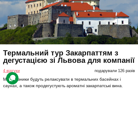
Термальний тур Закарпаттям з
дегустацією зі Львова для компанії
4 відгуки
подарували 126 разів
Мандрівники будуть релаксувати в термальних басейнах і
саунах, а також продегустують ароматні закарпатські вина.
3996 грн
4 люд.
1 день
Купити для себе
Подарувати