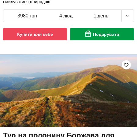
і милуватися природою.
3980 грн
4 люд.
1 день
Купити для себе
Подарувати
Тур на полонину Боржава для