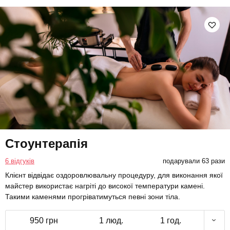
Стоунтерапія
6 відгуків
подарували 63 рази
Клієнт відвідає оздоровлювальну процедуру, для виконання якої
майстер використає нагріті до високої температури камені.
Такими каменями прогріватимуться певні зони тіла.
950 грн
1 люд.
1 год.