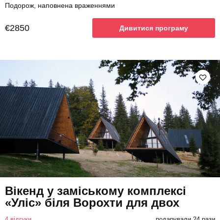
Подорож, наповнена враженнями
€2850
Дивитися програму
Вікенд у заміському комплексі
«Уліс» біля Ворохти для двох
4 відгуки
подарували 24 рази