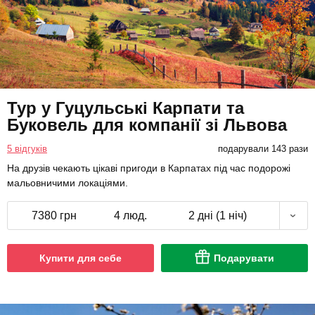
Тур у Гуцульські Карпати та
Буковель для компанії зі Львова
5 відгуків
подарували 143 рази
На друзів чекають цікаві пригоди в Карпатах під час подорожі
мальовничими локаціями.
7380 грн
4 люд.
2 дні (1 ніч)
Купити для себе
Подарувати