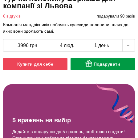
компанії зі Львова
6 відгуків
подарували 90 разів
Компанія мандрівників побачить краєвиди полонини, шлях до
яких вони здолають самі.
3996 грн
4 люд.
1 день
Купити для себе
Подарувати
5 вражень на вибір
Додайте в подарунок до 5 вражень, щоб точно вгадати!
Отримувач сам вибере та відвідає бажану послугу.