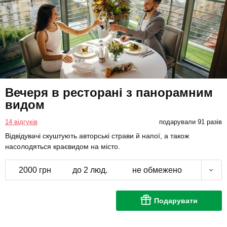
Вечеря в ресторані з панорамним
видом
14 відгуків
подарували 91 разів
Відвідувачі скуштують авторські страви й напої, а також
насолодяться краєвидом на місто.
2000 грн
до 2 люд.
не обмежено
Подарувати