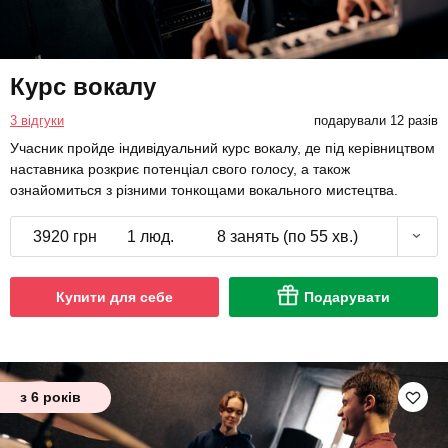
Курс вокалу
3 відгуки
подарували 12 разів
Учасник пройде індивідуальний курс вокалу, де під керівництвом
наставника розкриє потенціал свого голосу, а також
ознайомиться з різними тонкощами вокального мистецтва.
3920 грн
1 люд.
8 занять (по 55 хв.)
Купити для себе
Подарувати
з 6 років