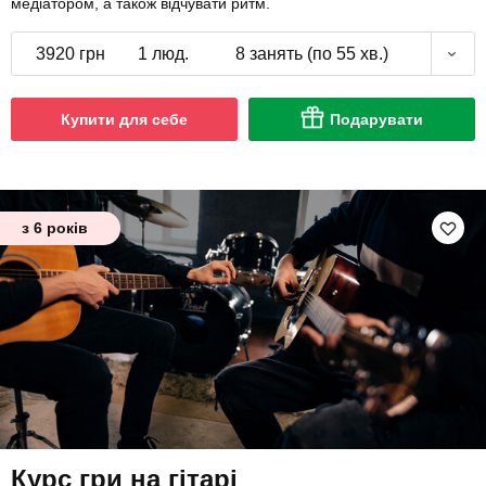
медіатором, а також відчувати ритм.
3920 грн
1 люд.
8 занять (по 55 хв.)
Купити для себе
Подарувати
з 6 років
Курс гри на гітарі