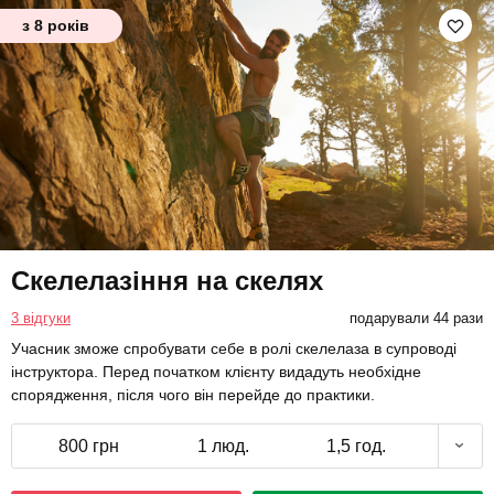
з 8 років
Скелелазіння на скелях
3 відгуки
подарували 44 рази
Учасник зможе спробувати себе в ролі скелелаза в супроводі
інструктора. Перед початком клієнту видадуть необхідне
спорядження, після чого він перейде до практики.
800 грн
1 люд.
1,5 год.