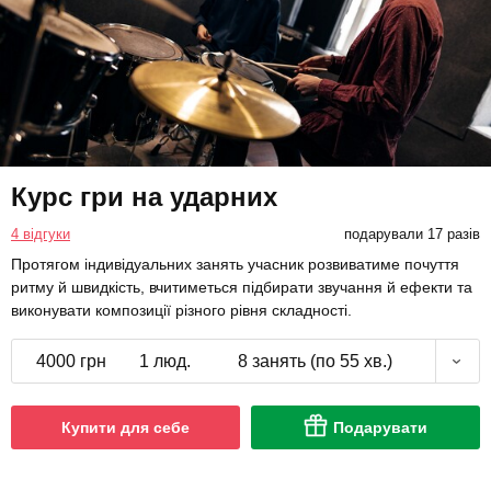
Курс гри на ударних
4 відгуки
подарували 17 разів
Протягом індивідуальних занять учасник розвиватиме почуття
ритму й швидкість, вчитиметься підбирати звучання й ефекти та
виконувати композиції різного рівня складності.
4000 грн
1 люд.
8 занять (по 55 хв.)
Купити для себе
Подарувати