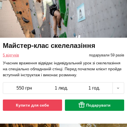
Майстер-клас скелелазіння
5 відгуків
подарували 59 разів
Учасник враження відвідає індивідуальний урок зі скелелазіння
на спеціально обладнаній стінці. Перед початком клієнт пройде
вступний інструктаж і виконає розминку.
550 грн
1 люд.
1 год.
Купити для себе
Подарувати