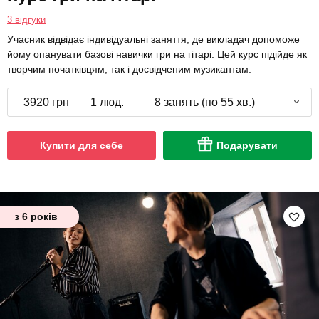
3 відгуки
Учасник відвідає індивідуальні заняття, де викладач допоможе
йому опанувати базові навички гри на гітарі. Цей курс підійде як
творчим початківцям, так і досвідченим музикантам.
3920 грн
1 люд.
8 занять (по 55 хв.)
Купити для себе
Подарувати
з 6 років