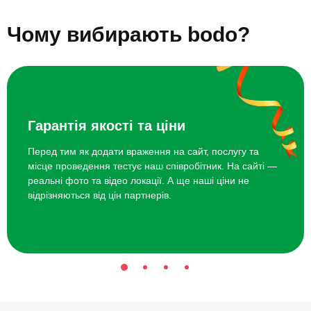
Курс гри на гітарі
3920 грн
Подарунки дівчинці на 11 років
Подарунки дівчинці на 12 років
Чому вибирають bodo?
Подарунки дівчинці на 13 років
Курс вокалу
3920 грн
Подарунки дівчинці на 14 років
Подарунки дівчинці на 4 роки
Подарунки дівчинці на 5 років
Подарунки дівчинці на 6 років
Курс гри на ударних
4000 грн
Подарунки дівчинці на 7 років
Подарунки дівчинці на 8 років
Топ 20 ідей що подарувати дівчинці на 9 років
Гарантія якості та ціни
Перед тим як додати враження на сайт, послугу та
місце проведення тестує наш співробітник. На сайті —
реальні фото та відео локації. А ще наші ціни не
відрізняються від цін партнерів.