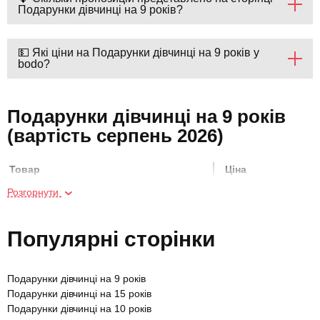
Подарунки дівчинці на 9 років?
💵 Які ціни на Подарунки дівчинці на 9 років у
bodo?
Подарунки дівчинці на 9 років
(вартість серпень 2026)
Товар
Ціна
Розгорнути
Майстер-клас скелелазіння
550 грн
Популярні сторінки
Скелелазіння на скелях
800 грн
Подарунки дівчинці на 9 років
Курс гри на електрогітарі
3920 грн
Подарунки дівчинці на 15 років
Подарунки дівчинці на 10 років