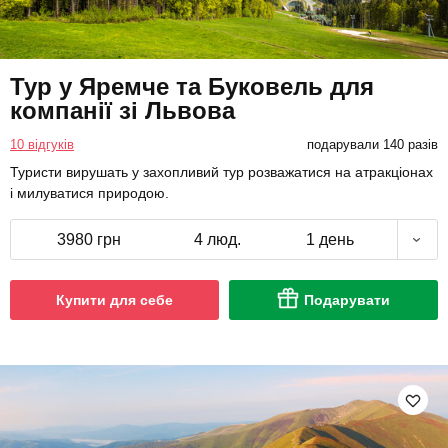
Тур у Яремче та Буковель для
компанії зі Львова
10 відгуків
подарували 140 разів
Туристи вирушать у захопливий тур розважатися на атракціонах
і милуватися природою.
3980 грн
4 люд.
1 день
Купити для себе
Подарувати