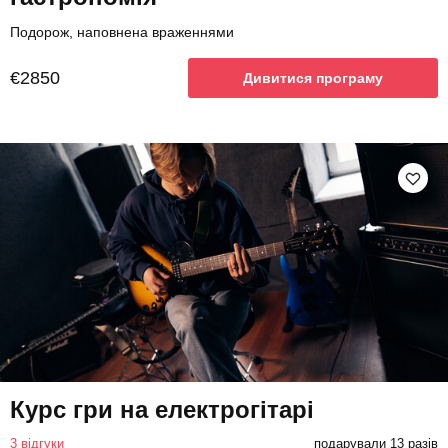
Подорож, наповнена враженнями
€2850
Дивитися програму
Курс гри на електрогітарі
3 відгуки
подарували 13 разів