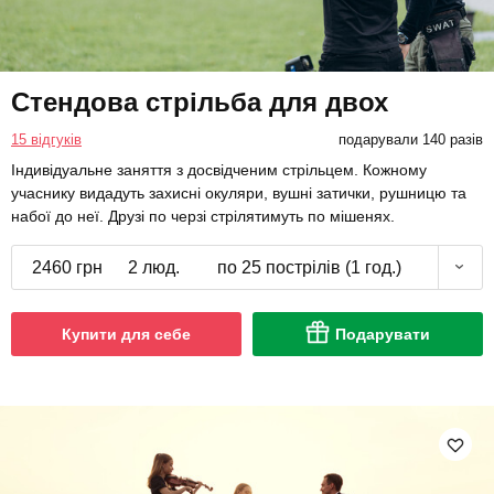
Стендова стрільба для двох
15 відгуків
подарували 140 разів
Індивідуальне заняття з досвідченим стрільцем. Кожному
учаснику видадуть захисні окуляри, вушні затички, рушницю та
набої до неї. Друзі по черзі стрілятимуть по мішенях.
2460 грн
2 люд.
по 25 пострілів (1 год.)
Купити для себе
Подарувати