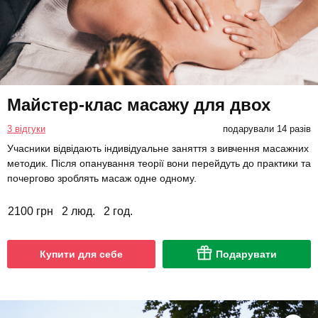
Майстер-клас масажу для двох
3 відгуки
подарували 14 разів
Учасники відвідають індивідуальне заняття з вивчення масажних
методик. Після опанування теорії вони перейдуть до практики та
почергово зроблять масаж одне одному.
2100 грн
2 люд.
2 год.
Купити для себе
Подарувати