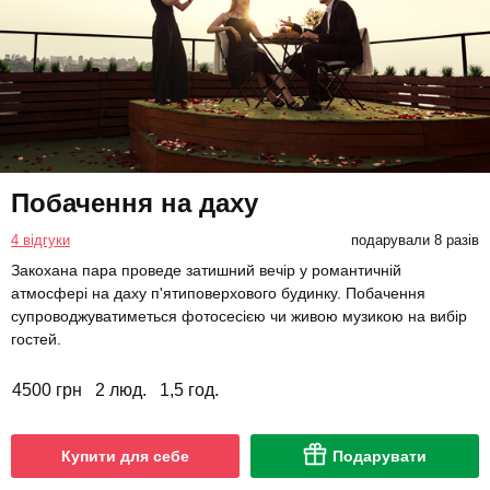
Побачення на даху
4 відгуки
подарували 8 разів
Закохана пара проведе затишний вечір у романтичній
атмосфері на даху п'ятиповерхового будинку. Побачення
супроводжуватиметься фотосесією чи живою музикою на вибір
гостей.
4500 грн
2 люд.
1,5 год.
Купити для себе
Подарувати