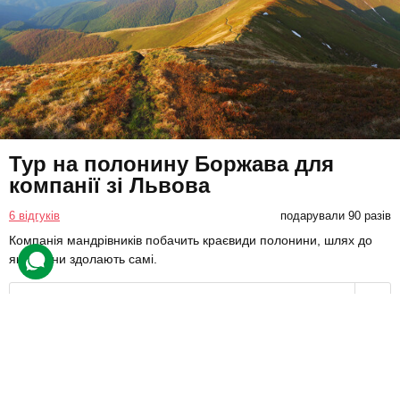
Тур на полонину Боржава для
компанії зі Львова
6 відгуків
подарували 90 разів
Компанія мандрівників побачить краєвиди полонини, шлях до
яких вони здолають самі.
3996 грн
4 люд.
1 день
Купити для себе
Подарувати