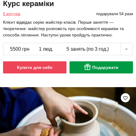
Курс кераміки
6 відгуків
подарували 54 рази
Клієнт відвідає серію майстер-класів. Перше заняття —
теоретичне: майстер розповість про особливості кераміки та
способи ліплення. Наступні уроки пройдуть практично.
5500 грн
1 люд.
5 занять (по 3 год.)
Купити для себе
Подарувати