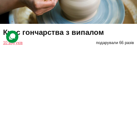
Курс гончарства з випалом
10 відгуків
подарували 66 разів
Клієнт відвідає курс, протягом якого вчитиметься крутити
гончарне коло, центрувати глину та надавати бажану форму.
Майстер допоможе створити вироби, які можна розписати.
5500 грн
1 люд.
5 занять (по 2 год.)
Купити для себе
Подарувати