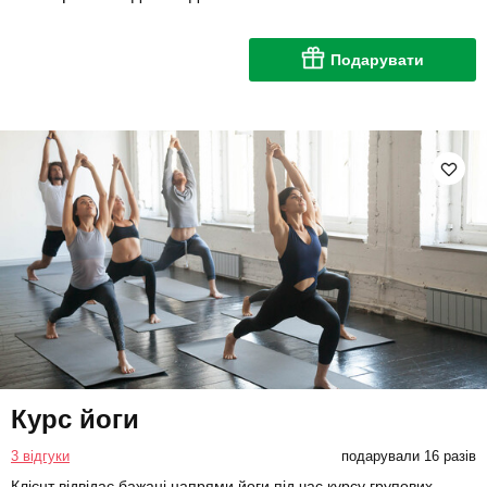
Подарувати
Курс йоги
3 відгуки
подарували 16 разів
Клієнт відвідає бажані напрями йоги під час курсу групових