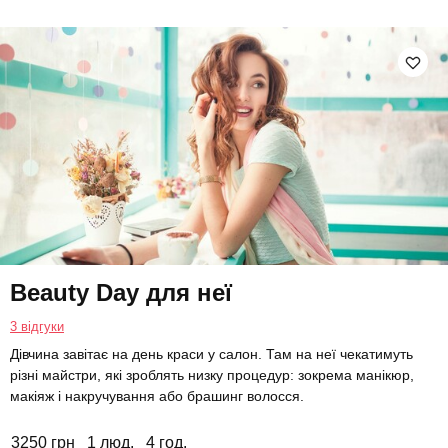
Beauty Day для неї
3 відгуки
Дівчина завітає на день краси у салон. Там на неї чекатимуть
різні майстри, які зроблять низку процедур: зокрема манікюр,
макіяж і накручування або брашинг волосся.
3250 грн
1 люд.
4 год.