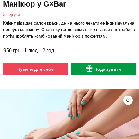
Манікюр у G×Bar
3 відгуки
Клієнт відвідає салон краси, де на нього чекатиме індивідуальна
послуга манікюру. Спочатку гостю знімуть гель-лак за потреби, а
потім зроблять комбінований манікюр з покриттям.
950 грн
1 люд.
2 год.
Купити для себе
Подарувати