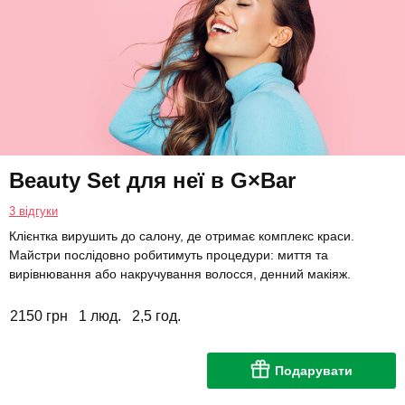
Beauty Set для неї в G×Bar
3 відгуки
Клієнтка вирушить до салону, де отримає комплекс краси.
Майстри послідовно робитимуть процедури: миття та
вирівнювання або накручування волосся, денний макіяж.
2150 грн
1 люд.
2,5 год.
Подарувати