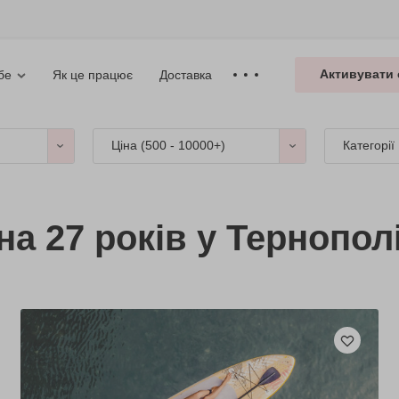
Активувати 
Як це працює
Доставка
бе
Ціна (
500 - 10000+
)
Категорії
а 27 років у Тернопол