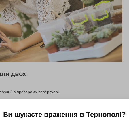
для двох
озиції в прозорому резервуарі.
Купити для себе
Подарувати
Ви шукаєте враження в
Тернополі
?