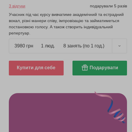
3 відгуки
подарували 5 разів
Учасник під час курсу вивчатиме академічний та естрадний
вокал, різні манери співу, імпровізацію та займатиметься
постановкою голосу. А також створить індивідуальний
репертуар.
3980 грн
1 люд.
8 занять (по 1 год.)
Купити для себе
Подарувати