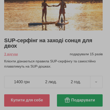
SUP-серфінг на заході сонця для
двох
3 відгуки
подарували 15 разів
Клієнти дізнаються правила SUP-серфінгу та самостійно
плаватимуть на SUP-дошках.
1400 грн
2 люд.
2 год.
Купити для себе
Подарувати