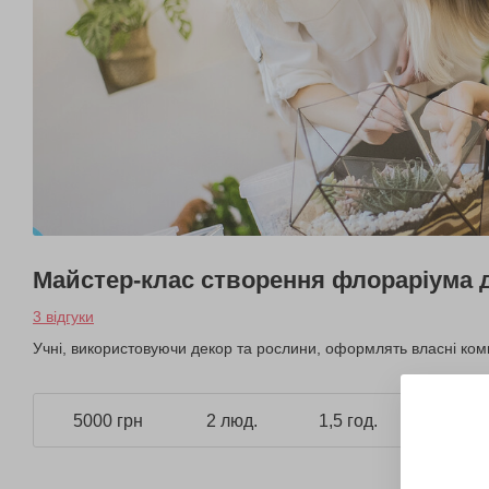
Майстер-клас створення флораріума 
3 відгуки
Учні, використовуючи декор та рослини, оформлять власні комп
5000 грн
2 люд.
1,5 год.