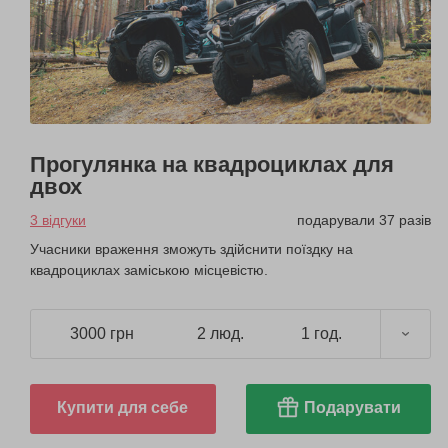
Прогулянка на квадроциклах для
двох
3 відгуки
подарували 37 разів
Учасники враження зможуть здійснити поїздку на
квадроциклах заміською місцевістю.
3000 грн
2 люд.
1 год.
Купити для себе
Подарувати