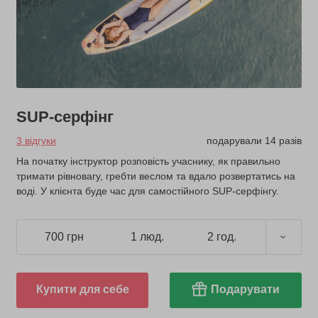
SUP-серфінг
3 відгуки
подарували 14 разів
На початку інструктор розповість учаснику, як правильно
тримати рівновагу, гребти веслом та вдало розвертатись на
воді. У клієнта буде час для самостійного SUP-серфінгу.
700 грн
1 люд.
2 год.
Купити для себе
Подарувати