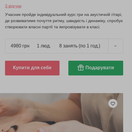
3 відгуки
Учасник пройде індивідуальний курс гри на акустичній гітарі,
де розвиватиме почуття ритму, швидкість і динаміку, спробує
створювати власні партії та імпровізувати в класі.
4980 грн
1 люд.
8 занять (по 1 год.)
Купити для себе
Подарувати