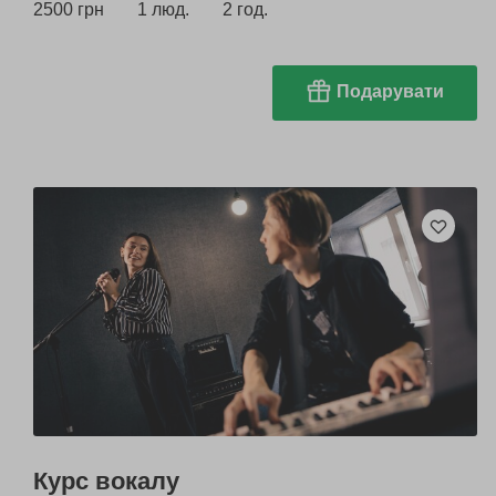
2500 грн
1 люд.
2 год.
Подарувати
Курс вокалу