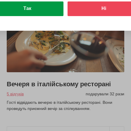
Так
Ні
Вечеря в італійському ресторані
5 відгуків
подарували 32 рази
Гості відвідають вечерю в італійському ресторані. Вони
проведуть приємний вечір за спілкуванням.