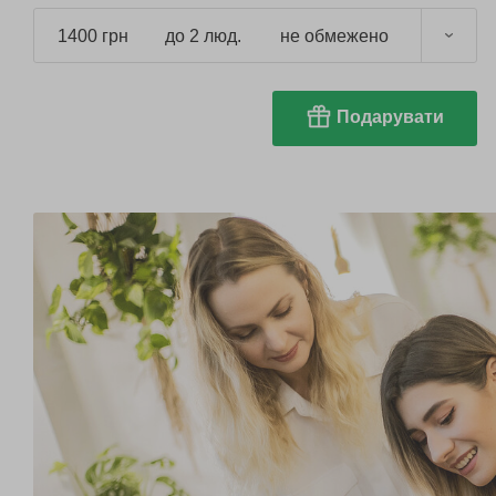
1400 грн
до 2 люд.
не обмежено
Подарувати