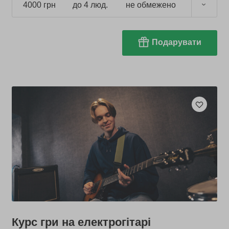
4000 грн
до 4 люд.
не обмежено
Подарувати
Курс гри на електрогітарі