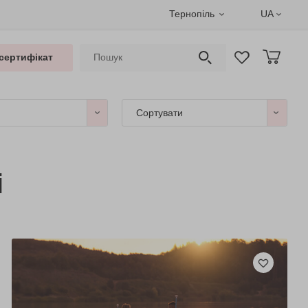
Тернопіль
UA
сертифікат
Сортувати
і