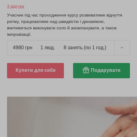
3 відгуки
Учасник під час проходження курсу розвиватиме відчуття
ритму, працюватиме над швидкістю і динамікою,
вчитиметься виконувати соло й акомпанувати, а також
імпровізації.
4980 грн
1 люд.
8 занять (по 1 год.)
Купити для себе
Подарувати