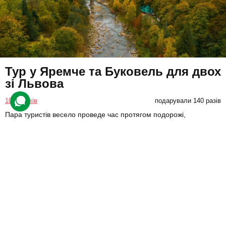
Тур у Яремче та Буковель для двох
зі Львова
10 відгуків
подарували 140 разів
Пара туристів весело проведе час протягом подорожі,
катаючись на атракціонах у горах.
1990 грн
2 люд.
1 день
Купити для себе
Подарувати