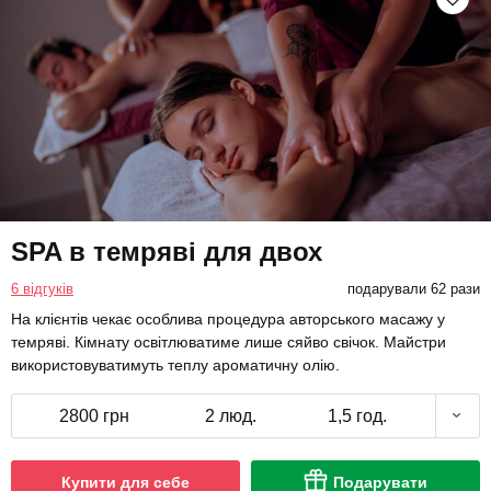
SPA в темряві для двох
6 відгуків
подарували 62 рази
На клієнтів чекає особлива процедура авторського масажу у
темряві. Кімнату освітлюватиме лише сяйво свічок. Майстри
використовуватимуть теплу ароматичну олію.
2800 грн
2 люд.
1,5 год.
Купити для себе
Подарувати