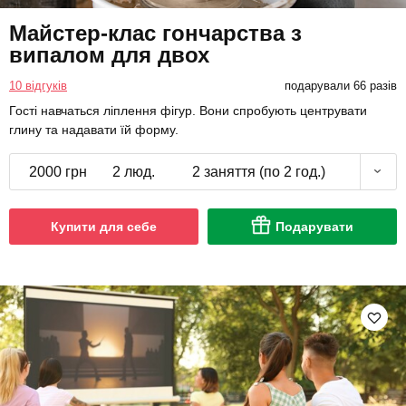
Майстер-клас гончарства з
випалом для двох
10 відгуків
подарували 66 разів
Гості навчаться ліплення фігур. Вони спробують центрувати
глину та надавати їй форму.
2000 грн
2 люд.
2 заняття (по 2 год.)
Купити для себе
Подарувати