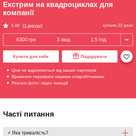
Екстрим на квадроциклах для
компанії
купили 22 рази
5.00
(3 відгуки)
6300 грн
3 люд.
1,5 год.
Купити для себе
Подарувати
Ціни не відрізняються від наших партнерів
Враження перевірені нашими співробітниками
Реальні фото і відео локацій
Часті питання
⚡ Яка тривалість?