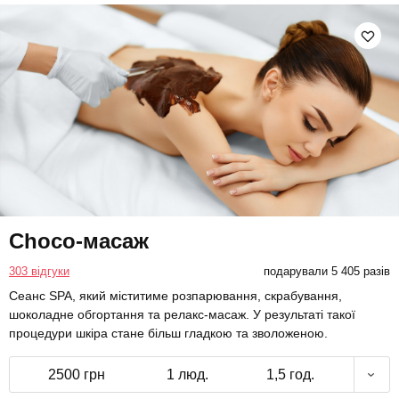
Choco-масаж
303 відгуки
подарували 5 405 разів
Сеанс SPA, який міститиме розпарювання, скрабування,
шоколадне обгортання та релакс-масаж. У результаті такої
процедури шкіра стане більш гладкою та зволоженою.
2500 грн
1 люд.
1,5 год.