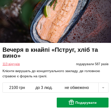
Вечеря в кнайпі «Пструг, хліб та
вино»
113 відгуків
подарували 587 разів
Клієнти вирушать до концептуального закладу, де головною
стравою є форель на грилі.
2100 грн
до 3 люд.
не обмежено
Подарувати