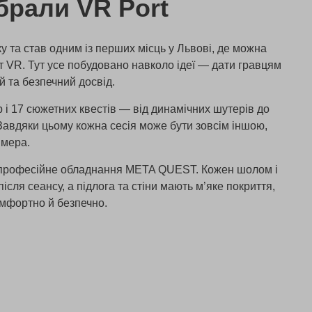
брали VR Port
у та став одним із перших місць у Львові, де можна
іт VR. Тут усе побудовано навколо ідеї — дати гравцям
 та безпечний досвід.
 і 17 сюжетних квестів — від динамічних шутерів до
авдяки цьому кожна сесія може бути зовсім іншою,
ймера.
 професійне обладнання META QUEST. Кожен шолом і
ісля сеансу, а підлога та стіни мають м’яке покриття,
омфортно й безпечно.