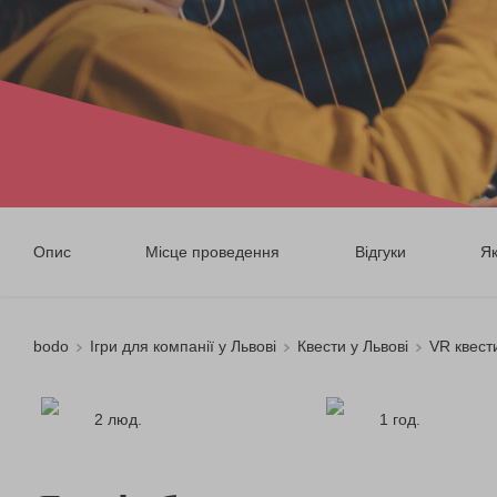
Опис
Місце проведення
Відгуки
Я
bodo
Ігри для компанії у Львові
Квести у Львові
VR квести
2 люд.
1 год.