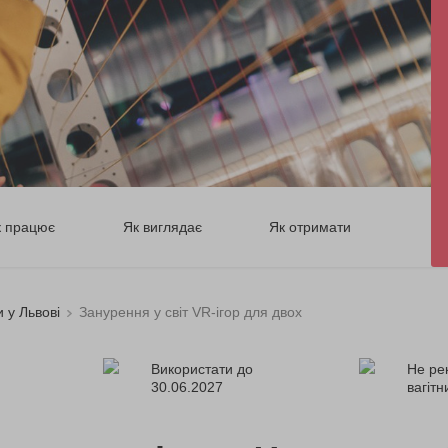
к працює
Як виглядає
Як отримати
 у Львові
Занурення у світ VR-ігор для двох
Використати до
Не ре
30.06.2027
вагіт