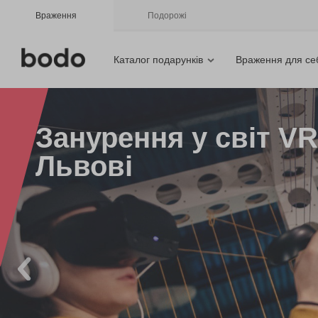
Враження
Подорожі
Каталог подарунків
Враження для се
Занурення у світ VR
Львові