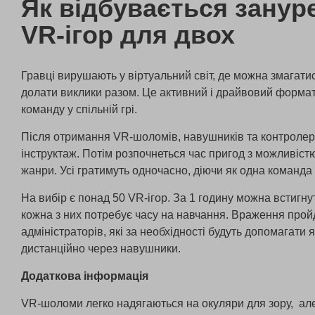
Як відбувається зануре
VR-ігор для двох
Гравці вирушають у віртуальний світ, де можна змагатис
долати виклики разом. Це активний і драйвовий формат
команду у спільній грі.
Після отримання VR-шоломів, навушників та контролер
інструктаж. Потім розпочнеться час пригод з можливістю
жанри. Усі гратимуть одночасно, діючи як одна команда 
На вибір є понад 50 VR-ігор. За 1 годину можна встигнут
кожна з них потребує часу на навчання. Враження прой
адміністраторів, які за необхідності будуть допомагати як 
дистанційно через навушники.
Додаткова інформація
VR-шоломи легко надягаються на окуляри для зору, ал