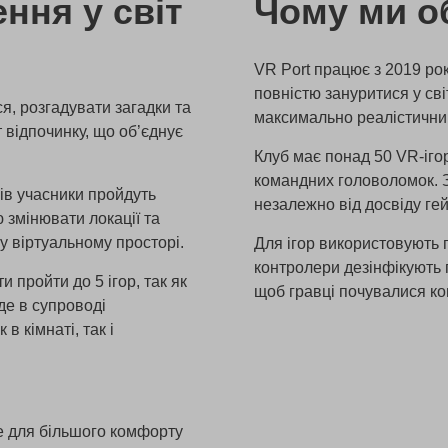
ння у світ
Чому ми о
VR Port працює з 2019 рок
повністю зануритися у св
я, розгадувати загадки та
максимально реалістичний
 відпочинку, що об’єднує
Клуб має понад 50 VR-ігор
командних головоломок. З
ів учасники пройдуть
незалежно від досвіду ге
 змінювати локації та
у віртуальному просторі.
Для ігор використовують
контролери дезінфікують п
и пройти до 5 ігор, так як
щоб гравці почувалися к
де в супроводі
в кімнаті, так і
е для більшого комфорту