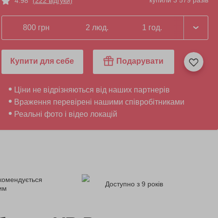
купили 3 579 разів
4.98
(222 відгуки)
800 грн
2 люд.
1 год.
Купити для себе
Подарувати
Ціни не відрізняються від наших партнерів
Враження перевірені нашими співробітниками
Реальні фото і відео локацій
комендується
Доступно з 9 років
ним