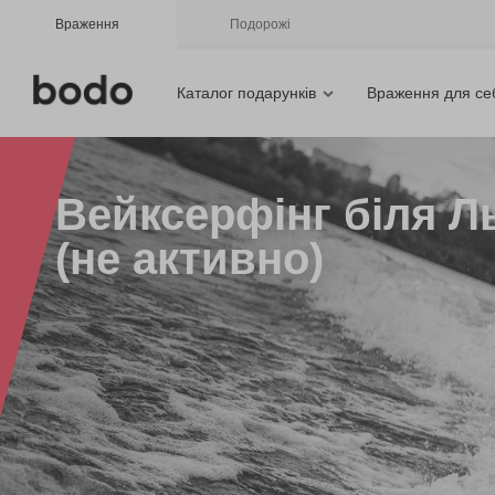
Враження
Подорожі
Каталог подарунків
Враження для се
Вейксерфінг біля Л
(не активно)