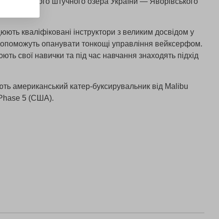
зі найбільшого штучного озера України — Яворівського
цюють кваліфіковані інструктори з великим досвідом у
 допоможуть опанувати тонкощі управління вейксерфом.
ють свої навички та під час навчання знаходять підхід
ть американський катер-буксирувальник від Malibu
Phase 5 (США).