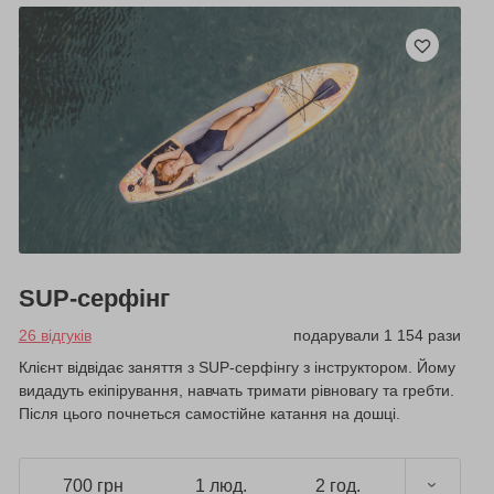
SUP-серфінг
26 відгуків
подарували 1 154 рази
Клієнт відвідає заняття з SUP-серфінгу з інструктором. Йому
видадуть екіпірування, навчать тримати рівновагу та гребти.
Після цього почнеться самостійне катання на дошці.
700 грн
1 люд.
2 год.