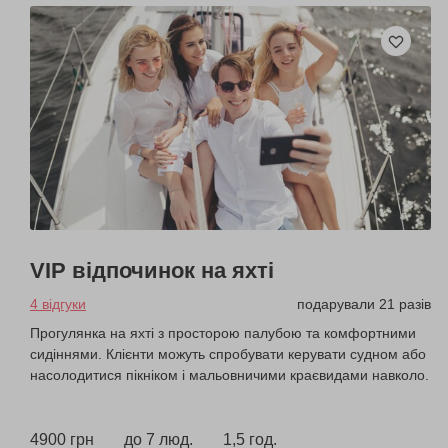
VIP відпочинок на яхті
4 відгуки
подарували 21 разів
Прогулянка на яхті з просторою палубою та комфортними
сидіннями. Клієнти можуть спробувати керувати судном або
насолодитися пікніком і мальовничими краєвидами навколо.
4900 грн
до 7 люд.
1,5 год.