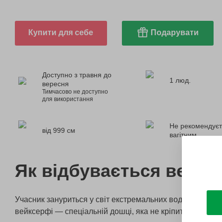
Купити для себе
Подарувати
Доступно з травня до
1 люд.
вересня
Тимчасово не доступно
для використання
Не рекомендуєт
від 999 см
вагітним
Як відбувається вейкс
Учасник зануриться у світ екстремальних водних розваг
вейксерфі — спеціальній дошці, яка не кріпиться до ніг.