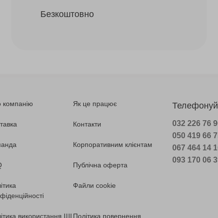
Безкоштовно
 компанію
Як це працює
Телефонуй
032 226 76 
тавка
Контакти
050 419 66 
манда
Корпоративним клієнтам
067 464 14 
093 170 06 
Q
Публічна оферта
ітика
Файли cookie
фіденційності
ітика використання ШІ
Політика повернення