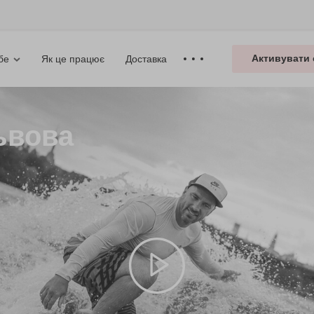
Активувати 
Як це працює
Доставка
бе
ьвова