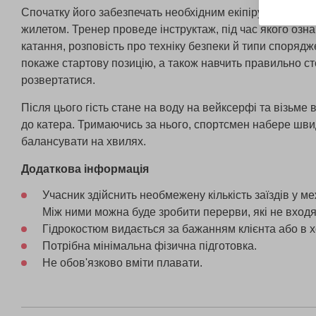
Спочатку його забезпечать необхідним екіпіруванням 
жилетом. Тренер проведе інструктаж, під час якого озн
катання, розповість про техніку безпеки й типи споряд
покаже стартову позицію, а також навчить правильно ст
розвертатися.
Після цього гість стане на воду на вейксерфі та візьме 
до катера. Тримаючись за нього, спортсмен набере швид
балансувати на хвилях.
Додаткова інформація
Учасник здійснить необмежену кількість заїздів у м
Між ними можна буде зробити перерви, які не входя
Гідрокостюм видається за бажанням клієнта або в х
Потрібна мінімальна фізична підготовка.
Не обов'язково вміти плавати.