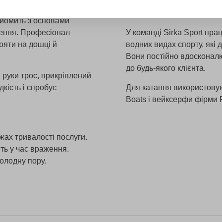
40 км від Львова на бере
— бордом та рятувальним
кар'єру.
айомить з основами
ження. Професіонал
У команді Sirka Sport пра
ояти на дошці й
водних видах спорту, які
Вони постійно вдосконалю
до будь-якого клієнта.
в руки трос, прикріплений
кість і спробує
Для катання використовую
Boats і вейксерфи фірми 
ежах тривалості послуги.
ть у час враження.
олодну пору.