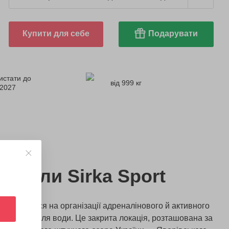
Купити для себе
Подарувати
истати до
від 999 кг
.2027
брали Sirka Sport
еціалізується на організації адреналінового й активного
релаксом біля води. Це закрита локація, розташована за