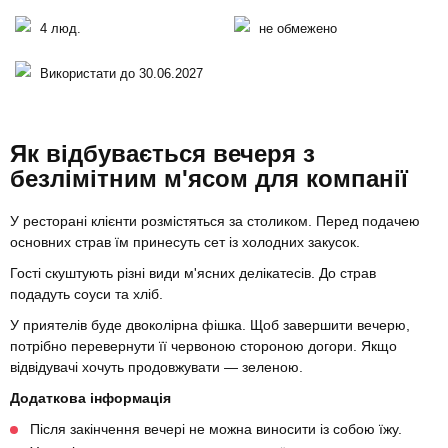
4 люд.
не обмежено
Використати до 30.06.2027
Як відбувається вечеря з
безлімітним м'ясом для компанії
У ресторані клієнти розмістяться за столиком. Перед подачею
основних страв їм принесуть сет із холодних закусок.
Гості скуштують різні види м'ясних делікатесів. До страв
подадуть соуси та хліб.
У приятелів буде двоколірна фішка. Щоб завершити вечерю,
потрібно перевернути її червоною стороною догори. Якщо
відвідувачі хочуть продовжувати — зеленою.
Додаткова інформація
Після закінчення вечері не можна виносити із собою їжу.