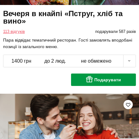
Вечеря в кнайпі «Пструг, хліб та
вино»
113 відгуків
подарували 587 разів
Пара відвідає тематичний ресторан. Гості замовлять вподобані
позиції із загального меню.
1400 грн
до 2 люд.
не обмежено
Подарувати