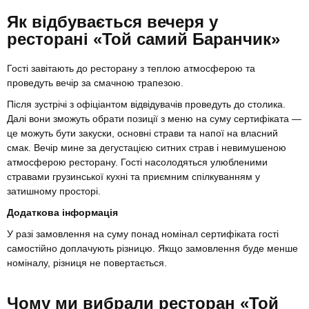
Як відбувається вечеря у
ресторані «Той самий Баранчик»
Гості завітають до ресторану з теплою атмосферою та
проведуть вечір за смачною трапезою.
Після зустрічі з офіціантом відвідувачів проведуть до столика.
Далі вони зможуть обрати позиції з меню на суму сертифіката —
це можуть бути закуски, основні страви та напої на власний
смак. Вечір мине за дегустацією ситних страв і невимушеною
атмосферою ресторану. Гості насолодяться улюбленими
стравами грузинської кухні та приємним спілкуванням у
затишному просторі.
Додаткова інформація
У разі замовлення на суму понад номінал сертифіката гості
самостійно доплачують різницю. Якщо замовлення буде менше
номіналу, різниця не повертається.
Чому ми вибрали ресторан «Той