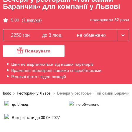
Баранчик» для компанії у Львові
подарували 52 рази
5.00
(7 відгуків)
2250 грн
до 3 люд.
не обмежено
Подарувати
Ціни не відрізняються від наших партнерів
Враження перевірені нашими співробітниками
Реальні фото і відео локацій
bodo
Ресторани у Львові
Вечеря у ресторані «Той самий Баранчик
до 3 люд.
не обмежено
Використати до 30.06.2027