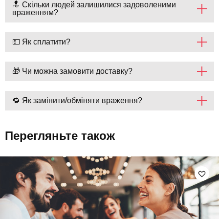
🔝 Скільки людей залишилися задоволеними
враженням?
💵 Як сплатити?
🎁 Чи можна замовити доставку?
🔁 Як замінити/обміняти враження?
Перегляньте також