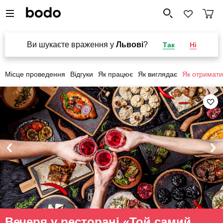
Ви шукаєте враження у
Львові
?
Так
Ні
Місце проведення
Відгуки
Як працює
Як виглядає
Як отримати
Вечеря у ресторані «Той самий