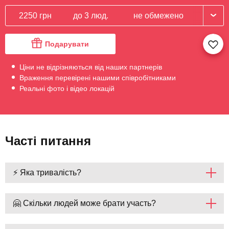
2250 грн
до 3 люд.
не обмежено
Подарувати
Ціни не відрізняються від наших партнерів
Враження перевірені нашими співробітниками
Реальні фото і відео локацій
Часті питання
⚡ Яка тривалість?
🤗 Скільки людей може брати участь?