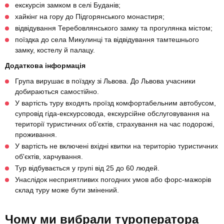
екскурсія замком в селі Буданів;
хайкінг на гору до Підгорянського монастиря;
відвідування Теребовлянського замку та прогулянка містом;
поїздка до села Микулинці та відвідування тамтешнього
замку, костелу й палацу.
Додаткова інформація
Група вирушає в поїздку зі Львова. До Львова учасники
добираються самостійно.
У вартість туру входять проїзд комфортабельним автобусом,
супровід гіда-екскурсовода, екскурсійне обслуговування на
території туристичних об’єктів, страхування на час подорожі,
проживання.
У вартість не включені вхідні квитки на територію туристичних
об'єктів, харчування.
Тур відбувається у групі від 25 до 60 людей.
Унаслідок несприятливих погодних умов або форс-мажорів
склад туру може бути змінений.
Чому ми вибрали туроператора