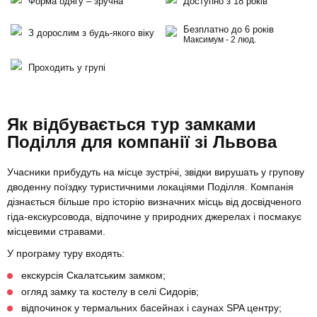
Форма одягу – зручна
Доступно з 18 років
Безплатно до 6 років
З дорослим з будь-якого віку
Максимум - 2 люд.
Проходить у групі
Як відбувається тур замками
Поділля для компанії зі Львова
Учасники прибудуть на місце зустрічі, звідки вирушать у групову
дводенну поїздку туристичними локаціями Поділля. Компанія
дізнається більше про історію визначних місць від досвідченого
гіда-екскурсовода, відпочине у природних джерелах і посмакує
місцевими стравами.
У програму туру входять:
екскурсія Скалатським замком;
огляд замку та костелу в селі Сидорів;
відпочинок у термальних басейнах і саунах SPA центру;