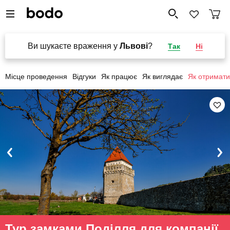
Ви шукаєте враження у
Львові
?
Так
Ні
Місце проведення
Відгуки
Як працює
Як виглядає
Як отримати
Тур замками Поділля для компанії