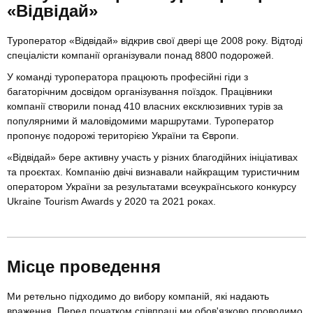
«Відвідай»
Туроператор «Відвідай» відкрив свої двері ще 2008 року. Відтоді
спеціалісти компанії організували понад 8800 подорожей.
У команді туроператора працюють професійні гіди з
багаторічним досвідом організування поїздок. Працівники
компанії створили понад 410 власних ексклюзивних турів за
популярними й маловідомими маршрутами. Туроператор
пропонує подорожі територією України та Європи.
«Відвідай» бере активну участь у різних благодійних ініціативах
та проєктах. Компанію двічі визнавали найкращим туристичним
оператором України за результатами всеукраїнського конкурсу
Ukraine Tourism Awards у 2020 та 2021 роках.
Місце проведення
Ми ретельно підходимо до вибору компаній, які надають
враження. Перед початком співпраці ми обов'язково проводимо