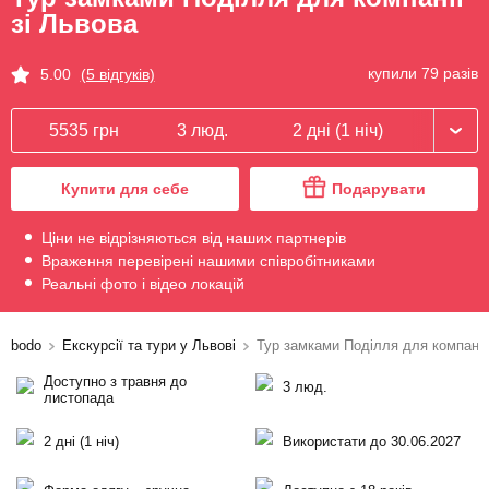
зі Львова
купили 79 разів
5.00
(5 відгуків)
5535 грн
3 люд.
2 дні (1 ніч)
Купити для себе
Подарувати
Ціни не відрізняються від наших партнерів
Враження перевірені нашими співробітниками
Реальні фото і відео локацій
bodo
Екскурсії та тури у Львові
Тур замками Поділля для компанії
Доступно з травня до
3 люд.
листопада
2 дні (1 ніч)
Використати до 30.06.2027