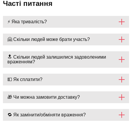
Часті питання
⚡ Яка тривалість?
🤗 Скільки людей може брати участь?
🔝 Скільки людей залишилися задоволеними
враженням?
💵 Як сплатити?
🎁 Чи можна замовити доставку?
🔁 Як замінити/обміняти враження?