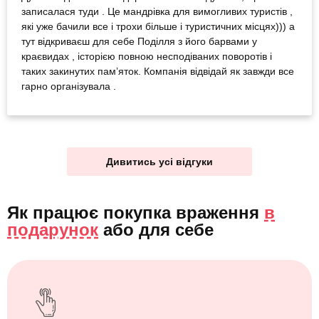
записалася туди . Це мандрівка для вимогливих туристів ,
які уже бачили все і трохи більше і туристичних місцях))) а
тут відкриваєш для себе Поділля з його барвами у
краєвидах , історією повною несподіваних поворотів і
таких закинутих памʼяток. Компанія відвідай як завжди все
гарно організувала .
Дивитись усі відгуки
Як працює покупка враження
в
подарунок
або
для себе