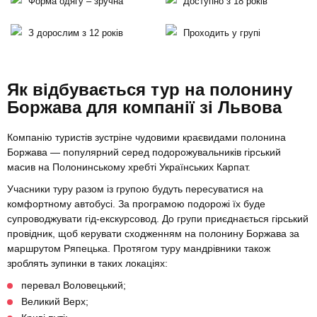
Форма одягу – зручна
Доступно з 18 років
З дорослим з 12 років
Проходить у групі
Як відбувається тур на полонину
Боржава для компанії зі Львова
Компанію туристів зустріне чудовими краєвидами полонина
Боржава — популярний серед подорожувальників гірський
масив на Полонинському хребті Українських Карпат.
Учасники туру разом із групою будуть пересуватися на
комфортному автобусі. За програмою подорожі їх буде
супроводжувати гід-екскурсовод. До групи приєднається гірський
провідник, щоб керувати сходженням на полонину Боржава за
маршрутом Ряпецька. Протягом туру мандрівники також
зроблять зупинки в таких локаціях:
перевал Воловецький;
Великий Верх;