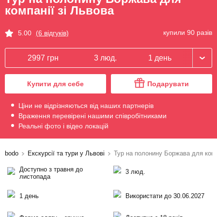
компанії зі Львова
купили 90 разів
5.00
(6 відгуків)
2997 грн
3 люд.
1 день
Купити для себе
Подарувати
Ціни не відрізняються від наших партнерів
Враження перевірені нашими співробітниками
Реальні фото і відео локацій
bodo
Екскурсії та тури у Львові
Тур на полонину Боржава для комп
Доступно з травня до
3 люд.
листопада
1 день
Використати до 30.06.2027