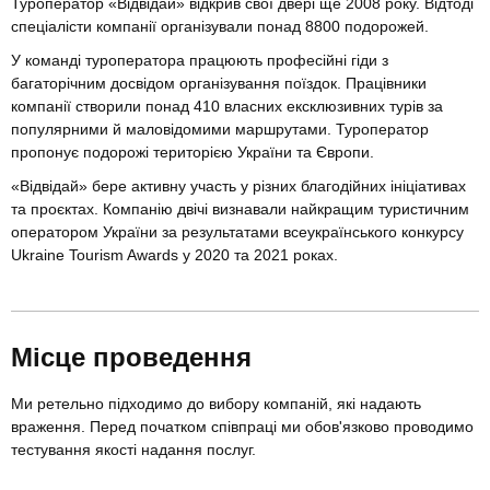
Туроператор «Відвідай» відкрив свої двері ще 2008 року. Відтоді
спеціалісти компанії організували понад 8800 подорожей.
У команді туроператора працюють професійні гіди з
багаторічним досвідом організування поїздок. Працівники
компанії створили понад 410 власних ексклюзивних турів за
популярними й маловідомими маршрутами. Туроператор
пропонує подорожі територією України та Європи.
«Відвідай» бере активну участь у різних благодійних ініціативах
та проєктах. Компанію двічі визнавали найкращим туристичним
оператором України за результатами всеукраїнського конкурсу
Ukraine Tourism Awards у 2020 та 2021 роках.
Місце проведення
Ми ретельно підходимо до вибору компаній, які надають
враження. Перед початком співпраці ми обов'язково проводимо
тестування якості надання послуг.