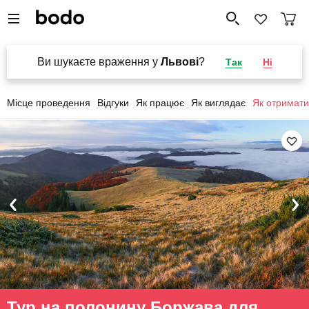
Ви шукаєте враження у
Львові
?
Так
Ні
Місце проведення
Відгуки
Як працює
Як виглядає
Як отримати
Тур на полонину Боржава для