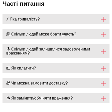
Часті питання
⚡ Яка тривалість?
🤗 Скільки людей може брати участь?
🔝 Скільки людей залишилися задоволеними
враженням?
💵 Як сплатити?
🎁 Чи можна замовити доставку?
🔁 Як замінити/обміняти враження?