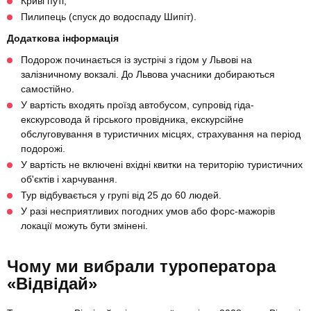
Криві путі;
Пилипець (спуск до водоспаду Шипіт).
Додаткова інформація
Подорож починається із зустрічі з гідом у Львові на
залізничному вокзалі. До Львова учасники добираються
самостійно.
У вартість входять проїзд автобусом, супровід гіда-
екскурсовода й гірського провідника, екскурсійне
обслуговування в туристичних місцях, страхування на період
подорожі.
У вартість не включені вхідні квитки на територію туристичних
об'єктів і харчування.
Тур відбувається у групі від 25 до 60 людей.
У разі несприятливих погодних умов або форс-мажорів
локації можуть бути змінені.
Чому ми вибрали туроператора
«Відвідай»