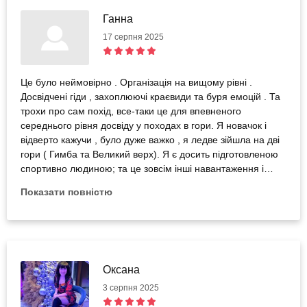
Ганна
17 серпня 2025
Це було неймовірно . Організація на вищому рівні .
Досвідчені гіди , захоплюючі краєвиди та буря емоцій . Та
трохи про сам похід, все-таки це для впевненого
середнього рівня досвіду у походах в гори. Я новачок і
відверто кажучи , було дуже важко , я ледве зійшла на дві
гори ( Гимба та Великий верх). Я є досить підготовленою
спортивно людиною; та це зовсім інші навантаження і
виявилося , я до такого не була готова. Ні про що не
Показати повністю
шкодую , маю такий класний досвід тепер.
Оксана
3 серпня 2025