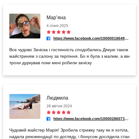
Марʼяна
4 січня 2025
https://www.facebook.com/100000186495555
Все чудово Зачіска і гостинність сподобались Дякую також
майстриням з салону за терпіння. Бо я була з малим, а він
трохи дуркував поки мені робили зачіску
Людмила
26 квітня 2024
https://www.facebook.com/100002860733945
Чудовий майстер Марія! Зробила стрижку таку як я хотіла,
надала рекомендації по догляду, і бонусом дослідила стан