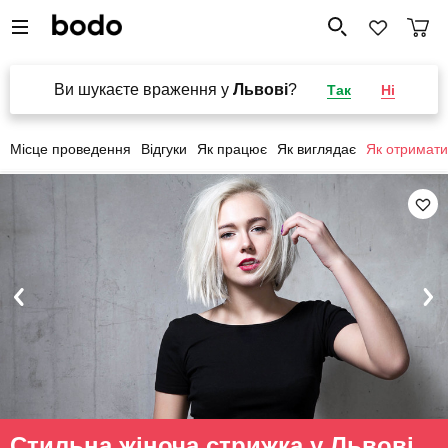
Ви шукаєте враження у
Львові
?
Так
Ні
Місце проведення
Відгуки
Як працює
Як виглядає
Як отримати
Стильна жіноча стрижка у Львові