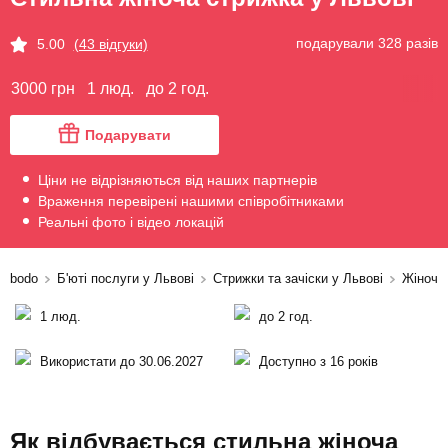
подарували 328 разів
5.00
(43 відгуки)
3000 грн
1 люд.
до 2 год.
Подарувати
Ціни не відрізняються від наших партнерів
Враження перевірені нашими співробітниками
Реальні фото і відео локацій
bodo
Б'юті послуги у Львові
Стрижки та зачіски у Львові
Жіночі 
1 люд.
до 2 год.
Використати до 30.06.2027
Доступно з 16 років
Як відбувається стильна жіноча