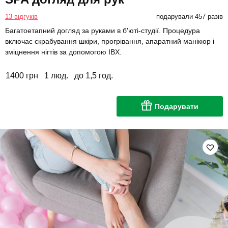
13 відгуків
подарували 457 разів
Багатоетапний догляд за руками в б'юті-студії. Процедура
включає скрабування шкіри, прогрівання, апаратний манікюр і
зміцнення нігтів за допомогою IBX.
1400 грн
1 люд.
до 1,5 год.
Подарувати