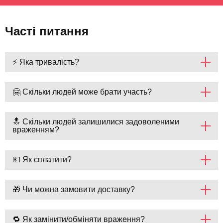
Часті питання
⚡ Яка тривалість?
🤗 Скільки людей може брати участь?
🔝 Скільки людей залишилися задоволеними
враженням?
💵 Як сплатити?
🎁 Чи можна замовити доставку?
🔁 Як замінити/обміняти враження?