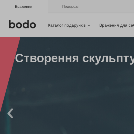
Враження
Подорожі
Каталог подарунків
Враження для се
Створення скульпту