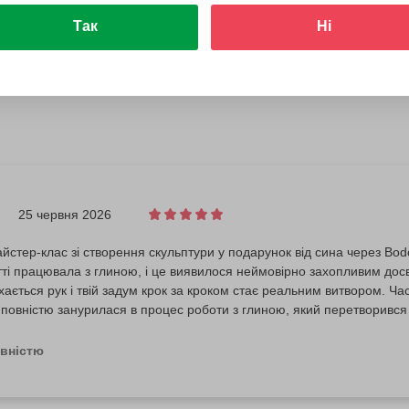
Так
Ні
25 червня 2026
стер-клас зі створення скульптури у подарунок від сина через Bod
ті працювала з глиною, і це виявилося неймовірно захопливим досв
хається рук і твій задум крок за кроком стає реальним витвором. Ч
 повністю занурилася в процес роботи з глиною, який перетворився
ячність майстрині Марті за її високу майстерність! Вона з такою г
 глину, допомагаючи відчути всі властивості, характер і таємниці ц
овністю
неності з перших хвилин. Затишна обстановка в майстерні арт-студі
альні умови для творчості. Дякую за цей незабутній досвід створен