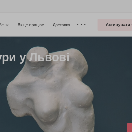
Активувати 
Як це працює
Доставка
бе
ри у Львові