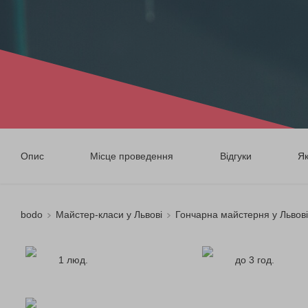
Опис
Місце проведення
Відгуки
Я
bodo
Майстер-класи у Львові
Гончарна майстерня у Львові
1 люд.
до 3 год.