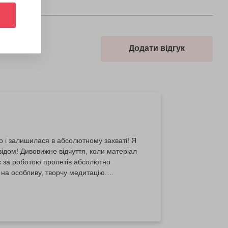
Додати відгук
o і залишилася в абсолютному захваті! Я
ідом! Дивовижне відчуття, коли матеріал
ас за роботою пролетів абсолютно
 на особливу, творчу медитацію.
либокою любов'ю та знанням справи
ього дивовижного матеріалу, що це надихає
ї "Творча Кухня" та приємна мелодія
ня власного витвору своїми руками!