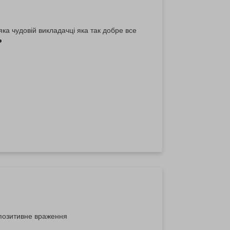
а чудовій викладачці яка так добре все
️
позитивне враження