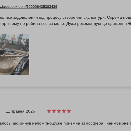
ww.facebook.com/100006435383439
елике задоволення від процесу створення скульптури. Окрема подяк
і при тому не робила все за мене. Дуже рекомендую це враження ❤
11 травня 2026
алось,час минув непомітно,дуже приємна атмосфера і неймовірне 