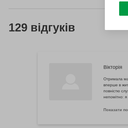
129 відгуків
Вікторія
Отримала май
вперше в жит
повністю слу
непомітно: я
Величезна вд
говорить про
Показати п
і додає впев
створили іде