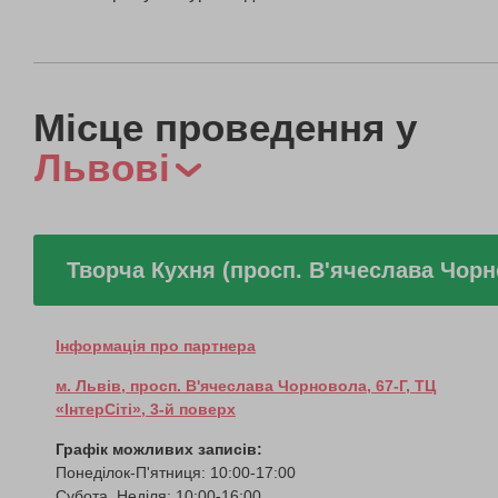
Місце проведення у
Львові
Творча Кухня (просп. В'ячеслава Чор
Інформація про партнера
м. Львів, просп. В'ячеслава Чорновола, 67-Г, ТЦ
«ІнтерСіті», 3-й поверх
Графік можливих записів:
Понеділок-П'ятниця: 10:00-17:00
Субота, Неділя: 10:00-16:00