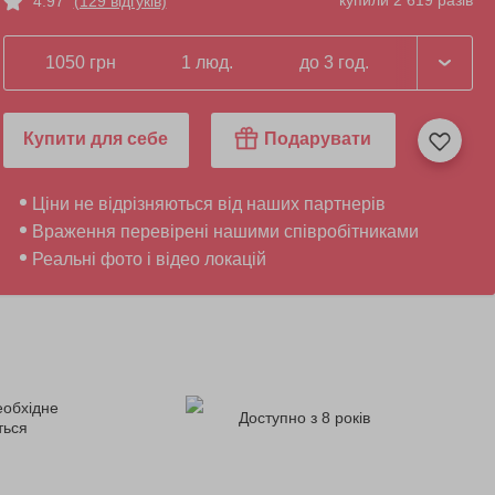
купили 2 619 разів
4.97
(129 відгуків)
1050 грн
1 люд.
до 3 год.
Купити для себе
Подарувати
Ціни не відрізняються від наших партнерів
Враження перевірені нашими співробітниками
Реальні фото і відео локацій
еобхідне
Доступно з 8 років
ться