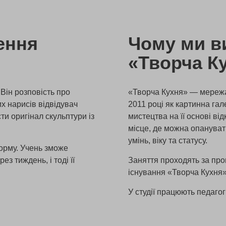
ення
Чому ми в
«Творча К
 Він розповість про
«Творча Кухня» — мережа 
х нарисів відвідувач
2011 році як картинна гал
и оригінал скульптури із
мистецтва на її основі ві
місце, де можна опануват
умінь, віку та статусу.
форму. Учень зможе
з тиждень, і тоді її
Заняття проходять за про
існування «Творча Кухня»
У студії працюють педаго