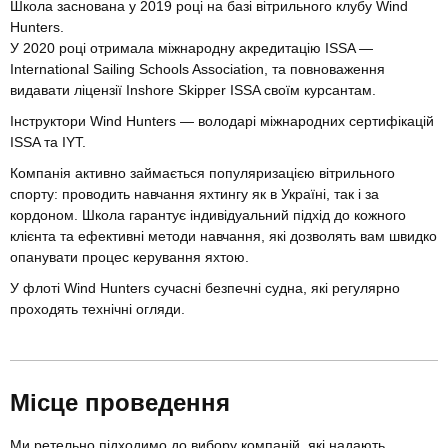
Школа заснована у 2019 році на базі вітрильного клубу Wind
Hunters.
У 2020 році отримала міжнародну акредитацію ISSA —
International Sailing Schools Association, та повноваження
видавати ліцензії Inshore Skipper ISSA своїм курсантам.
Інструктори Wind Hunters — володарі міжнародних сертифікацій
ISSA та IYT.
Компанія активно займається популяризацією вітрильного
спорту: проводить навчання яхтингу як в Україні, так і за
кордоном. Школа гарантує індивідуальний підхід до кожного
клієнта та ефективні методи навчання, які дозволять вам швидко
опанувати процес керування яхтою.
У флоті Wind Hunters сучасні безпечні судна, які регулярно
проходять технічні огляди.
Місце проведення
Ми ретельно підходимо до вибору компаній, які надають