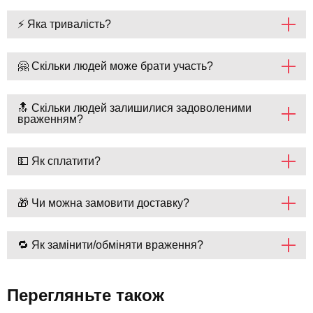
⚡ Яка тривалість?
🤗 Скільки людей може брати участь?
🔝 Скільки людей залишилися задоволеними
враженням?
💵 Як сплатити?
🎁 Чи можна замовити доставку?
🔁 Як замінити/обміняти враження?
Перегляньте також