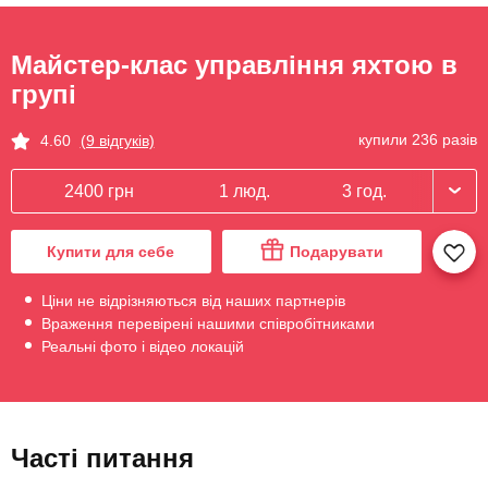
Майстер-клас управління яхтою в
групі
купили 236 разів
4.60
(9 відгуків)
2400 грн
1 люд.
3 год.
Купити для себе
Подарувати
Ціни не відрізняються від наших партнерів
Враження перевірені нашими співробітниками
Реальні фото і відео локацій
Часті питання