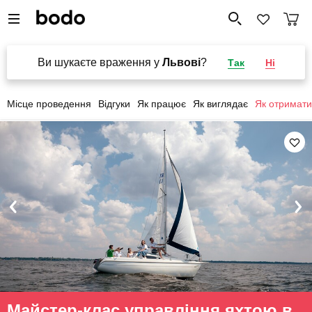
Ви шукаєте враження у
Львові
?
Так
Ні
Місце проведення
Відгуки
Як працює
Як виглядає
Як отримати
Майстер-клас управління яхтою в