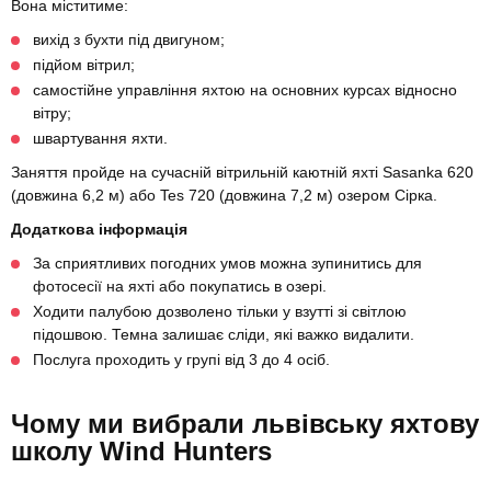
Вона міститиме:
вихід з бухти під двигуном;
підйом вітрил;
самостійне управління яхтою на основних курсах відносно
вітру;
швартування яхти.
Заняття пройде на сучасній вітрильній каютній яхті Sasanka 620
(довжина 6,2 м) або Tes 720 (довжина 7,2 м) озером Сірка.
Додаткова інформація
За сприятливих погодних умов можна зупинитись для
фотосесії на яхті або покупатись в озері.
Ходити палубою дозволено тільки у взутті зі світлою
підошвою. Темна залишає сліди, які важко видалити.
Послуга проходить у групі від 3 до 4 осіб.
Чому ми вибрали львівську яхтову
школу Wind Hunters