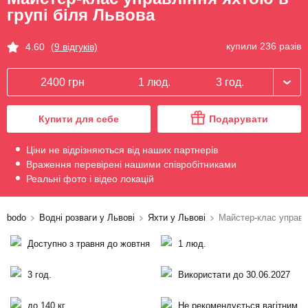
групі біля Львова
купили 236 разів
4.60
(9 відгуків)
2400 грн
1 люд.
3 год.
Купити для себе
Подарувати
Ціни не відрізняються від наших партнерів
Враження перевірені нашими співробітниками
Реальні фото і відео локацій
bodo
Водні розваги у Львові
Яхти у Львові
Майстер-клас управлі
Доступно з травня до жовтня
1 люд.
3 год.
Використати до 30.06.2027
до 140 кг
Не рекомендується вагітним