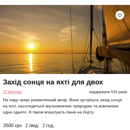
Захід сонця на яхті для двох
17 відгуків
подарували 515 разів
На пару чекає романтичний вечір. Вони зустрінуть захід сонця
на яхті, насолодяться мальовничою природою та компанією
одне одного. А також влаштують пікнік на борту.
3500 грн
2 люд.
2 год.