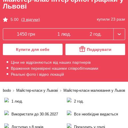
Львові
купили 23 рази
5.00
(3 відгуки)
1450 грн
1 люд.
2 год.
Купити для себе
Подарувати
Ціни не відрізняються від наших партнерів
Враження перевірені нашими співробітниками
Реальні фото і відео локацій
bodo
Майстер-класи у Львові
Майстер-класи малювання у Львові
1 люд.
2 год.
Використати до 30.06.2027
Все необхідне видається
Доступно з 8 років
Проходить у групі