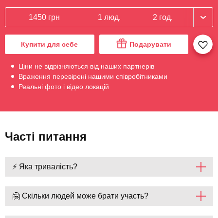
1450 грн
1 люд.
2 год.
Купити для себе
Подарувати
Ціни не відрізняються від наших партнерів
Враження перевірені нашими співробітниками
Реальні фото і відео локацій
Часті питання
⚡ Яка тривалість?
🤗 Скільки людей може брати участь?