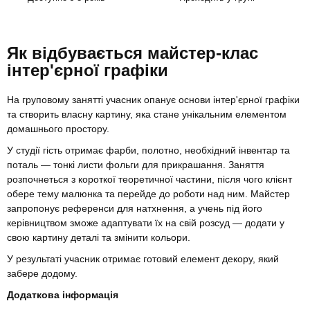
Як відбувається майстер-клас
інтер'єрної графіки
На груповому занятті учасник опанує основи інтер'єрної графіки
та створить власну картину, яка стане унікальним елементом
домашнього простору.
У студії гість отримає фарби, полотно, необхідний інвентар та
поталь — тонкі листи фольги для прикрашання. Заняття
розпочнеться з короткої теоретичної частини, після чого клієнт
обере тему малюнка та перейде до роботи над ним. Майстер
запропонує референси для натхнення, а учень під його
керівництвом зможе адаптувати їх на свій розсуд — додати у
свою картину деталі та змінити кольори.
У результаті учасник отримає готовий елемент декору, який
забере додому.
Додаткова інформація