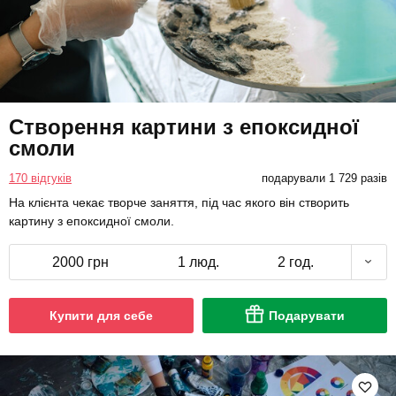
Створення картини з епоксидної
смоли
170 відгуків
подарували 1 729 разів
На клієнта чекає творче заняття, під час якого він створить
картину з епоксидної смоли.
2000 грн
1 люд.
2 год.
Купити для себе
Подарувати