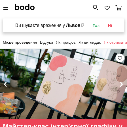
Ви шукаєте враження у
Львові
?
Так
Ні
Місце проведення
Відгуки
Як працює
Як виглядає
Як отримати
Майстер-клас інтер'єрної графіки у