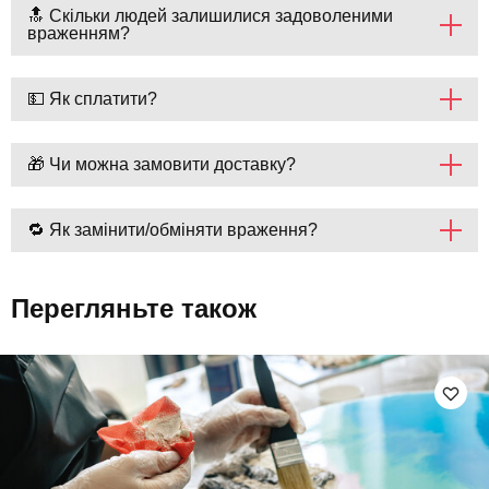
🔝 Скільки людей залишилися задоволеними
враженням?
💵 Як сплатити?
🎁 Чи можна замовити доставку?
🔁 Як замінити/обміняти враження?
Перегляньте також