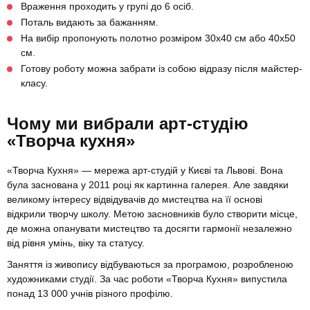
Враження проходить у групі до 6 осіб.
Поталь видають за бажанням.
На вибір пропонують полотно розміром 30х40 см або 40х50
см.
Готову роботу можна забрати із собою відразу після майстер-
класу.
Чому ми вибрали арт-студію
«Творча кухня»
«Творча Кухня» — мережа арт-студій у Києві та Львові. Вона
була заснована у 2011 році як картинна галерея. Але завдяки
великому інтересу відвідувачів до мистецтва на її основі
відкрили творчу школу. Метою засновників було створити місце,
де можна опанувати мистецтво та досягти гармонії незалежно
від рівня умінь, віку та статусу.
Заняття із живопису відбуваються за програмою, розробленою
художниками студії. За час роботи «Творча Кухня» випустила
понад 13 000 учнів різного профілю.