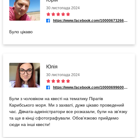
30 листопада 2024
https://www.facebook.com/100006732661917
Було цікаво
Юлія
30 листопада 2024
https://www.facebook.com/100006996009049
Були з чоловіком на квесті на тематику Піратів
Карибського моря. Ми з захваті, дуже цікаво проведений
час. Дівчата-адміністратори все розказали, були на зв’язку
та ще в кінці сфотографували. Обов’язково прийдемо
сюди на інші квести!