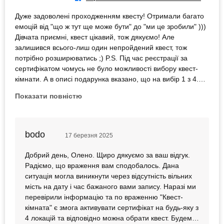
Дуже задоволені проходженням квесту! Отримали багато
емоцій від "що ж тут ще може бути" до "ми це зробили" )))
Дівчата приємні, квест цікавий, тож дякуємо! Але
залишився всього-лиш один непройдений квест, тож
потрібно розширюватись ;) P.S. Під час реєстрації за
сертифікатом чомусь не було можливості вибору квест-
кімнати. А в описі подарунка вказано, що на вибір 1 з 4.
Мабуть, варто це відредагувати )
Показати повністю
bodo
17 березня 2025
Добрий день, Олено. Щиро дякуємо за ваш відгук.
Радіємо, що враження вам сподобалось. Дана
ситуація могла виникнути через відсутність вільних
мість на дату і час бажаного вами запису. Наразі ми
перевірили інформацію та по враженню "Квест-
кімната" є змога активувати сертифікат на будь-яку з
4 локацій та відповідно можна обрати квест. Будемо