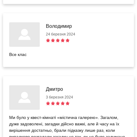
Володимир
24 березня 2024
Все клас
Дмитро
3 березня 2024
Ми було у квест-кімнаті «містична галерею». Загалом,
дуже задоволені, загадки дійсно важкі, але й часу на їх
вирішення достатньо, брали підказку лише раз, коли
випадково розгадали загадку не так, як це було задумано.