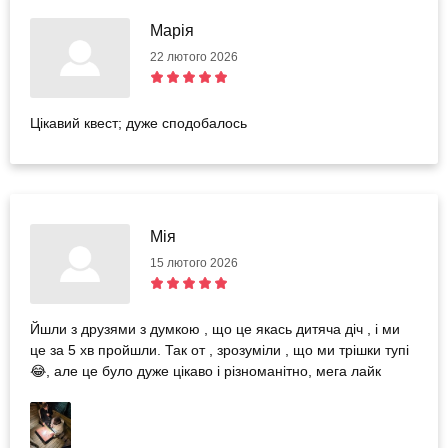
Марія
22 лютого 2026
Цікавий квест; дуже сподобалось
Мія
15 лютого 2026
Йшли з друзями з думкою , що це якась дитяча діч , і ми
це за 5 хв пройшли. Так от , зрозуміли , що ми трішки тупі
😂, але це було дуже цікаво і різноманітно, мега лайк