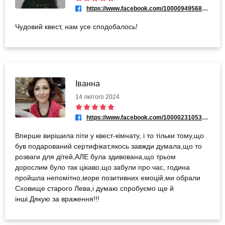
https://www.facebook.com/100009495685761
Чудовий квест, нам усе сподобалось!
Іванна
14 лютого 2024
https://www.facebook.com/100002310539158
Вперше вирішила піти у квест-кімнату, і то тільки тому,що
був подарований сертифікат,якось завжди думала,що то
розваги для дітей,АЛЕ була здивована,що трьом
дорослим було так цікаво,що забули про час, година
пройшла непомітно,море позитивних емоцій,ми обрали
Сховище старого Лева,і думаю спробуємо ще й
інші.Дякую за враження!!!