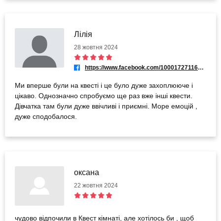
Лілія
28 жовтня 2024
https://www.facebook.com/100017271162618
Ми вперше були на квесті і це було дуже захоплююче і
цікаво. Однозначно спробуємо ще раз вже інші квести.
Дівчатка там були дуже ввічливі і приємні. Море емоцій ,
дуже сподобалося.
оксана
22 жовтня 2024
чудово відпочили в Квест кімнаті, але хотілось би , щоб