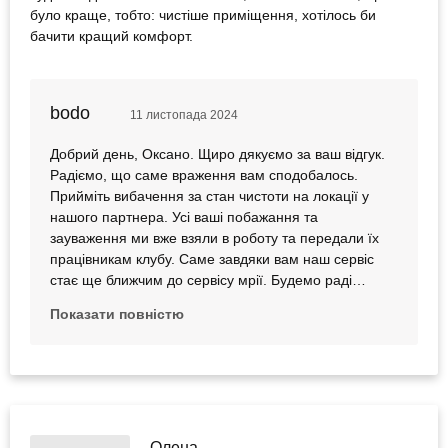
було краще, тобто: чистіше приміщення, хотілось би
бачити кращий комфорт.
bodo
11 листопада 2024
Добрий день, Оксано. Щиро дякуємо за ваш відгук.
Радіємо, що саме враження вам сподобалось.
Прийміть вибачення за стан чистоти на локації у
нашого партнера. Усі ваші побажання та
зауваження ми вже взяли в роботу та передали їх
працівникам клубу. Саме завдяки вам наш сервіс
стає ще ближчим до сервісу мрії. Будемо раді
бачити вас і докладемо всіх зусиль, аби надалі були
Показати повністю
лише приємні враження.
Олена