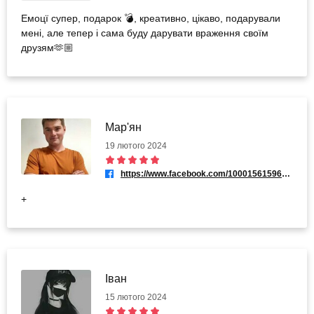
Емоцї супер, подарок 💣, креативно, цікаво, подарували
мені, але тепер і сама буду дарувати враження своїм
друзям🫶🏼
Мар'ян
19 лютого 2024
https://www.facebook.com/100015615967557
+
Іван
15 лютого 2024