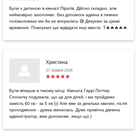
Були х дитиною в кімнаті Піратів. Дійсно складно, але
неймовірно захопливо. Без допомоги адміна в певних
головоломках ми би не впорались 😅 Дякуємо за цікаві
враження. Плануємо ще відвідати інші квести. Т🔥🔥🔥🔥🔥
Христина
27 травня 2026
Були вперше в такому місці. Кімната Гаррі Поттер.
Спочатку подумала, що це для дітей, і ми пройдемо
замість 60 хв - за 5 хв ))) Але вже за декілька хвилин, після
проходження - думка змінилась. Дуже привітна дівчина
адміністратор, вам допоможе, якщо що )