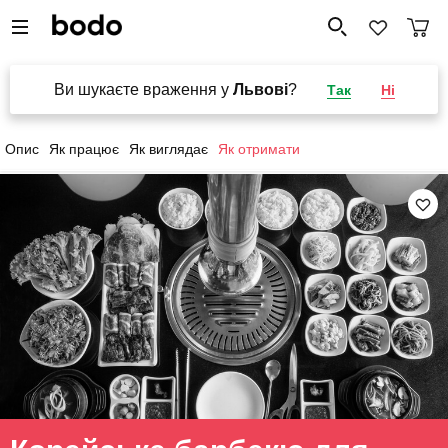
Ви шукаєте враження у
Львові
?
Так
Ні
Опис
Як працює
Як виглядає
Як отримати