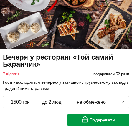
Вечеря у ресторані «Той самий
Баранчик»
7 відгуків
подарували 52 рази
Гості насолодяться вечерею у затишному грузинському закладі з
традиційними стравами.
1500 грн
до 2 люд.
не обмежено
Подарувати