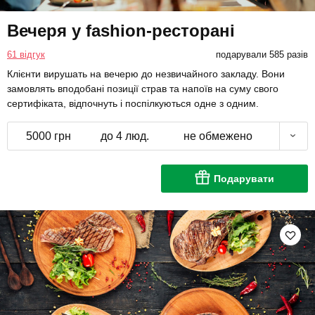
Вечеря у fashion-ресторані
61 відгук
подарували 585 разів
Клієнти вирушать на вечерю до незвичайного закладу. Вони
замовлять вподобані позиції страв та напоїв на суму свого
сертифіката, відпочнуть і поспілкуються одне з одним.
5000 грн
до 4 люд.
не обмежено
Подарувати