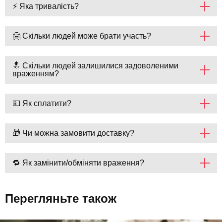
⚡ Яка тривалість?
🤗 Скільки людей може брати участь?
🔝 Скільки людей залишилися задоволеними
враженням?
💵 Як сплатити?
🎁 Чи можна замовити доставку?
🔁 Як замінити/обміняти враження?
Перегляньте також