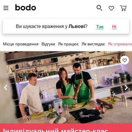
Ви шукаєте враження у
Львові
?
Так
Ні
Місце проведення
Відгуки
Як працює
Як виглядає
Як отримати
Індивідуальний майстер-клас