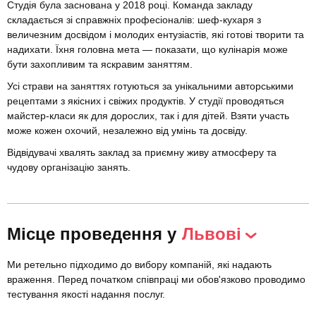
Студія була заснована у 2018 році. Команда закладу
складається зі справжніх професіоналів: шеф-кухаря з
величезним досвідом і молодих ентузіастів, які готові творити та
надихати. Їхня головна мета — показати, що кулінарія може
бути захопливим та яскравим заняттям.
Усі страви на заняттях готуються за унікальними авторськими
рецептами з якісних і свіжих продуктів. У студії проводяться
майстер-класи як для дорослих, так і для дітей. Взяти участь
може кожен охочий, незалежно від умінь та досвіду.
Відвідувачі хвалять заклад за приємну живу атмосферу та
чудову організацію занять.
Місце проведення у
Львові
Ми ретельно підходимо до вибору компаній, які надають
враження. Перед початком співпраці ми обов'язково проводимо
тестування якості надання послуг.