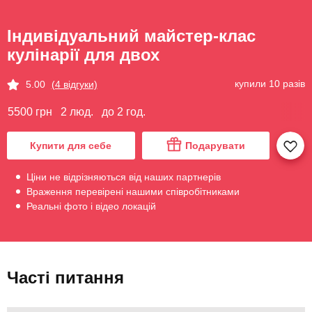
Індивідуальний майстер-клас
кулінарії для двох
купили 10 разів
5.00
(4 відгуки)
5500 грн
2 люд.
до 2 год.
Купити для себе
Подарувати
Ціни не відрізняються від наших партнерів
Враження перевірені нашими співробітниками
Реальні фото і відео локацій
Часті питання