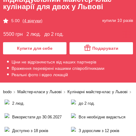
кулінарії для двох у Львові
купили 10 разів
5.00
(4 відгуки)
5500 грн
2 люд.
до 2 год.
Купити для себе
Подарувати
Ціни не відрізняються від наших партнерів
Враження перевірені нашими співробітниками
Реальні фото і відео локацій
bodo
Майстер-класи у Львові
Кулінарні майстер-клас у Львові
І
2 люд.
до 2 год.
Використати до 30.06.2027
Все необхідне видається
Доступно з 18 років
З дорослим з 12 років