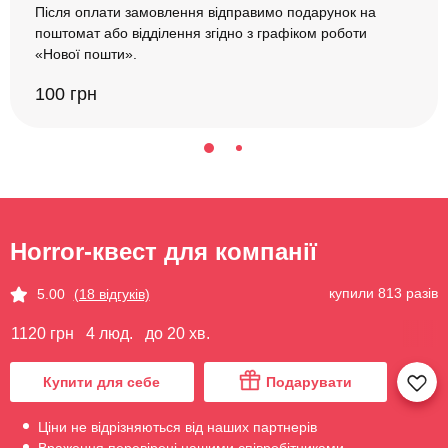
Після оплати замовлення відправимо подарунок на
поштомат або відділення згідно з графіком роботи
«Нової пошти».
100 грн
Horror-квест для компанії
купили 813 разів
5.00
(18 відгуків)
1120 грн
4 люд.
до 20 хв.
Купити для себе
Подарувати
Ціни не відрізняються від наших партнерів
Враження перевірені нашими співробітниками