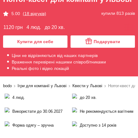
купили 813 разів
5.00
(18 відгуків)
1120 грн
4 люд.
до 20 хв.
Купити для себе
Подарувати
Ціни не відрізняються від наших партнерів
Враження перевірені нашими співробітниками
Реальні фото і відео локацій
bodo
Ігри для компанії у Львові
Квести у Львові
Horror-квест дл
4 люд.
до 20 хв.
Використати до 30.06.2027
Не рекомендується вагітним
Форма одягу – зручна
Доступно з 14 років