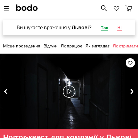
Ви шукаєте враження у
Львові
?
Так
Ні
Місце проведення
Відгуки
Як працює
Як виглядає
Як отримати
Horror-квест для компанії у Львові