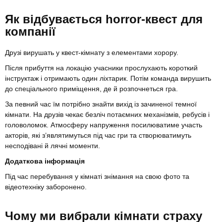
Як відбувається horror-квест для
компанії
Друзі вирушать у квест-кімнату з
елементами хорору.
Після прибуття на локацію учасники прослухають короткий
інструктаж і отримають один ліхтарик. Потім команда вирушить
до спеціального приміщення, де й розпочнеться гра.
За певний час їм потрібно знайти вихід із зачиненої темної
кімнати. На друзів чекає безліч потаємних механізмів, ребусів і
головоломок. Атмосферу напруження посилюватиме участь
акторів, які з’являтимуться під час гри та створюватимуть
несподівані й лячні моменти.
Додаткова інформація
Під час перебування у кімнаті знімання на свою фото та
відеотехніку заборонено.
Чому ми вибрали кімнати страху