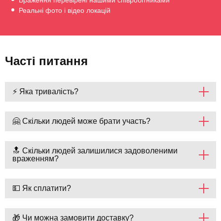
Реальні фото і відео локацій
Часті питання
⚡ Яка тривалість?
🤗 Скільки людей може брати участь?
🔝 Скільки людей залишилися задоволеними
враженням?
💵 Як сплатити?
🎁 Чи можна замовити доставку?