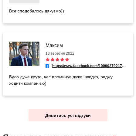
Все сподобалось,дякуємо))
Максим
13 вересня 2022
https://www.facebook.com/100002792171168
Було дуже круто, час проминув дуже швидко, раджу
ходити компанією)
Дивитись усі відгуки