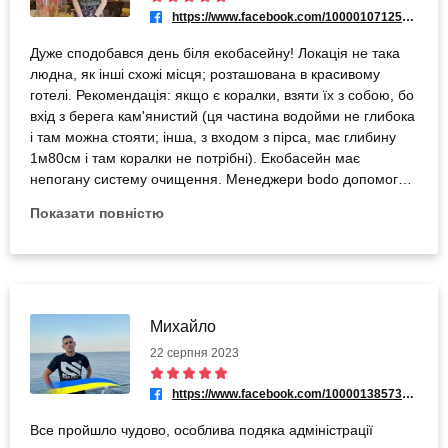
https://www.facebook.com/100001071255832
Дуже сподобався день біля екобасейну! Локація не така
людна, як інші схожі місця; розташована в красивому
готелі. Рекомендація: якщо є коралки, взяти їх з собою, бо
вхід з берега кам'янистий (ця частина водойми не глибока
і там можна стояти; інша, з входом з пірса, має глибину
1м80см і там коралки не потрібні). Екобасейн має
непогану систему очищення. Менеджери bodo допомогли
обрати і забронювати відпочинок, а працівники готелю
Показати повністю
перетелефонували узгодити деталі і навіть ввечері
відповідали на мої питання в direct.
Михайло
22 серпня 2023
https://www.facebook.com/100001385733295
Все пройшло чудово, особлива подяка адміністрації