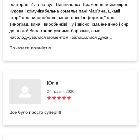
ресторані Zvin на вул. Винниченка. Враження неймовірні:
чудова і комунікабельна сомельє пані Марʼяна, цікавіі
сторії про виноробство, море нової інформації про
виноград, вина і виробників! Ну і звісно, смачне вино і сир
до нього! Вина грали різними барвами, а ми
насолоджувалися моментом і залишилися дуже
задоволеними. Дякуємо синові за такий чудесний
Показати повністю
подарунок: враження - це саме те, що залишається у
нашій памʼяті надовго🩷
Юлія
27 травня 2026
Все було просто супер!!!!