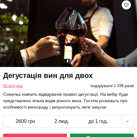
Дегустація вин для двох
65 відгуків
подарували 1 338 разів
Сомельє навчить відвідувачів правил дегустації. На вибір буде
представлено кілька видів різного вина. Гостям розкажуть про
особливості винограду і запропонують легкі закуски.
2600 грн
2 люд.
до 1 год.