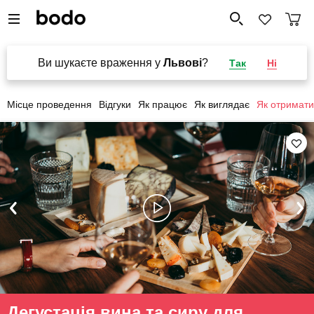
Ви шукаєте враження у
Львові
?
Так
Ні
Місце проведення
Відгуки
Як працює
Як виглядає
Як отримати
Дегустація вина та сиру для