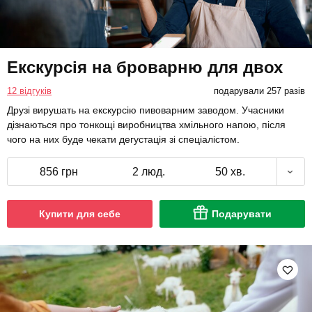
Екскурсія на броварню для двох
12 відгуків
подарували 257 разів
Друзі вирушать на екскурсію пивоварним заводом. Учасники
дізнаються про тонкощі виробництва хмільного напою, після
чого на них буде чекати дегустація зі спеціалістом.
856 грн
2 люд.
50 хв.
Купити для себе
Подарувати