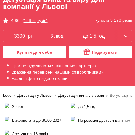
компанії у Львові
купили 3 178 разів
4.96
(188 відгуків)
3300 грн
3 люд.
до 1,5 год.
Купити для себе
Подарувати
Ціни не відрізняються від наших партнерів
Враження перевірені нашими співробітниками
Реальні фото і відео локацій
bodo
Дегустації у Львові
Дегустація вина у Львові
Дегустація ви
3 люд.
до 1,5 год.
Використати до 30.06.2027
Не рекомендується вагітним
Доступно з 18 років