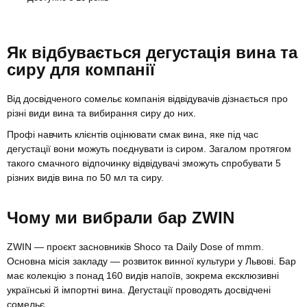
Як відбувається дегустація вина та
сиру для компанії
Від досвідченого сомельє компанія відвідувачів дізнається про
різні види вина та вибирання сиру до них.
Профі навчить клієнтів оцінювати смак вина, яке під час
дегустації вони можуть поєднувати із сиром. Загалом протягом
такого смачного відпочинку відвідувачі зможуть спробувати 5
різних видів вина по 50 мл та сиру.
Чому ми вибрали бар ZWIN
ZWIN — проєкт засновників Shoco та Daily Dose of mmm.
Основна місія закладу — розвиток винної культури у Львові. Бар
має колекцію з понад 160 видів напоїв, зокрема ексклюзивні
українські й імпортні вина. Дегустації проводять досвідчені
сомельє.