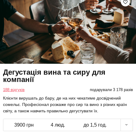
Дегустація вина та сиру для
компанії
188 відгуків
подарували 3 178 разів
Клієнти вирушать до бару, де на них чекатиме досвідчений
сомельє. Професіонал розкаже про сир та вино з різних країн
світу, а також навчить правильно дегустувати їх.
3900 грн
4 люд.
до 1,5 год.