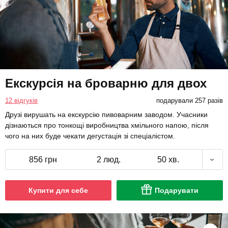
Екскурсія на броварню для двох
12 відгуків
подарували 257 разів
Друзі вирушать на екскурсію пивоварним заводом. Учасники
дізнаються про тонкощі виробництва хмільного напою, після
чого на них буде чекати дегустація зі спеціалістом.
856 грн
2 люд.
50 хв.
Купити для себе
Подарувати