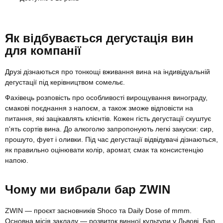
Як відбувається дегустація вин
для компанії
Друзі дізнаються про тонкощі вживання вина на індивідуальній
дегустації під керівництвом сомельє.
Фахівець розповість про особливості вирощування винограду,
смакові поєднання з напоєм, а також зможе відповісти на
питання, які зацікавлять клієнтів. Кожен гість дегустації скуштує
п'ять сортів вина. До алкоголю запропонують легкі закуски: сир,
прошуто, фует і оливки. Під час дегустації відвідувачі дізнаються,
як правильно оцінювати колір, аромат, смак та консистенцію
напою.
Чому ми вибрали бар ZWIN
ZWIN — проєкт засновників Shoco та Daily Dose of mmm.
Основна місія закладу — розвиток винної культури у Львові. Бар