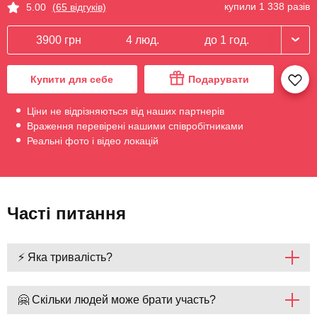
купили 1 338 разів
5.00
(65 відгуків)
3900 грн
4 люд.
до 1 год.
Купити для себе
Подарувати
Ціни не відрізняються від наших партнерів
Враження перевірені нашими співробітниками
Реальні фото і відео локацій
Часті питання
⚡ Яка тривалість?
🤗 Скільки людей може брати участь?