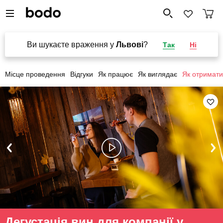
Ви шукаєте враження у
Львові
?
Так
Ні
Місце проведення
Відгуки
Як працює
Як виглядає
Як отримати
Дегустація вин для компанії у