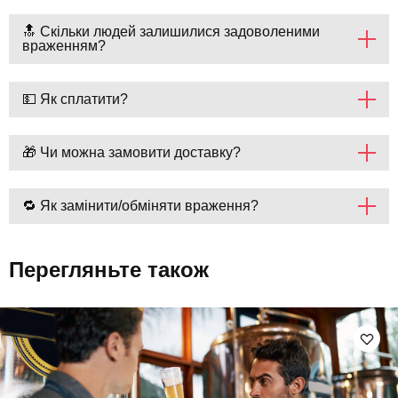
🔝 Скільки людей залишилися задоволеними
враженням?
💵 Як сплатити?
🎁 Чи можна замовити доставку?
🔁 Як замінити/обміняти враження?
Перегляньте також