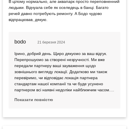
В цілому нормально, але аквапарк просто переповненний
людьми. Відчуала себе як оселедець в банці. Багато
речей давно потребують ремонту. А Бодо чудово
відпрацював, дякую.
bodo
21 березня 2024
Ірино, добрий день. Щиро дякуємо за ваш відгук.
Перепрошуємо за створені незручності. Ми вже
передали партнеру ваші зауваження щодо
зовнішнього вигляду локації. Додатково ми також
перевіримо, чи відповідає локація партнера
стандартам нашої компанії та чи буде усунено
партнером всі наявні недоліки найближчим часом.
Ми бажаємо виправити ваше враження про наш
Показати повністю
сервіс, тому як вибачення на вашу пошту надіслано
компенсаційний сертифікат на враження компанії
bodo. Будемо раді бачити вас на наших враженнях і
зробимо усе, щоб виправдати ваші очікування.