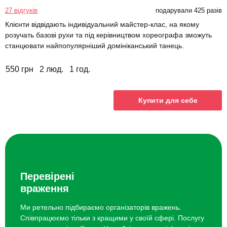
27 відгуків
подарували 425 разів
Клієнти відвідають індивідуальний майстер-клас, на якому
розучать базові рухи та під керівництвом хореографа зможуть
станцювати найпопулярніший домініканський танець.
550 грн
2 люд.
1 год.
Купити для себе
Перевірені
враження
Ми ретельно підбираємо організаторів вражень.
Співпрацюємо тільки з кращими у своїй сфері. Послугу