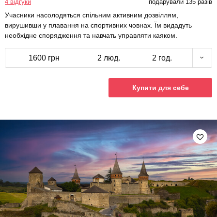
4 відгуки
подарували 135 разів
Учасники насолодяться спільним активним дозвіллям,
вирушивши у плавання на спортивних човнах. Їм видадуть
необхідне спорядження та навчать управляти каяком.
1600 грн
2 люд.
2 год.
Купити для себе