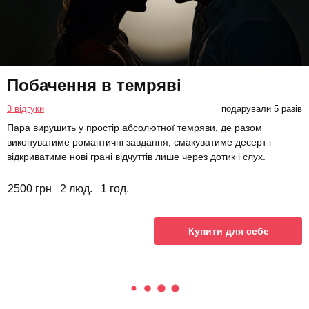
Побачення в темряві
3 відгуки
подарували 5 разів
Пара вирушить у простір абсолютної темряви, де разом
виконуватиме романтичні завдання, смакуватиме десерт і
відкриватиме нові грані відчуттів лише через дотик і слух.
2500 грн
2 люд.
1 год.
Купити для себе