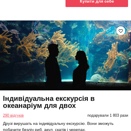
Купити для себе
Індивідуальна екскурсія в
океанаріум для двох
290 відгуків
подарували 1 803 рази
Друзі вирушать на індивідуальну екскурсію. Вони зможуть
побачити безліч риб, акул, скатів і черепах.