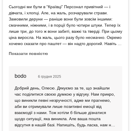
Сьогодні ми були в “Краївці” Персонал привітний — і
дівчата, і хлопці. Але, на жаль, розчарували страви.
Замовили деруни — раніше вони були зовсім іншими:
смачними, ніжними, і в порції було чотири штуки. Тепер їх
лише три, до того ж вони забиті, важкі та тверді. При цьому
ціна виросла. На жаль, цього разу було несмачно. Окремо
хочемо сказати про паштет — він надто дорогий. Навіть у
ресторанах паштет не коштує так дорого, як зараз у
Показати повністю
“Краївці”. Ціна виглядає дивною та необґрунтованою.
bodo
6 грудня 2025
Добрий день, Олесю. Дякуємо за те, що знайшли
час поділитися своєю думкою у відгуку. Нам прикро,
що виникли певні незручності, адже ми прагнемо,
аби ви отримували лише позитивні емоції від
взаємодії з нами. Тож хотіли б більше дізнатися
щодо ситуації, яка виникла. Але ваша пошта
відсутня в нашій базі. Напишіть, будь ласка, нам на