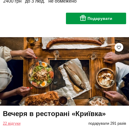
2400 грн
до 3 люд.
не обмежено
Подарувати
Вечеря в ресторані «Криївка»
22 відгуки
подарували 291 разів