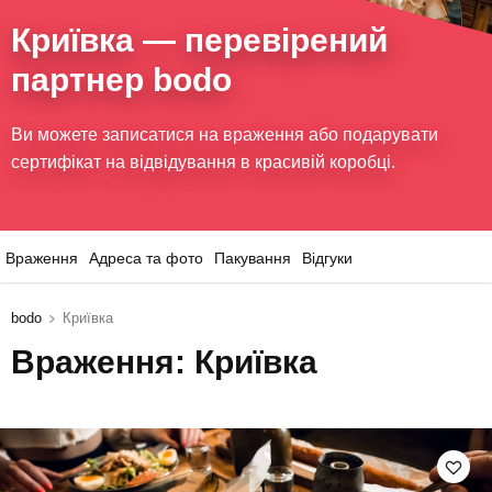
Криївка
— перевірений
партнер bodo
Ви можете записатися на враження або подарувати
сертифікат на відвідування в красивій коробці.
Враження
Адреса та фото
Пакування
Відгуки
bodo
Криївка
Враження: Криївка