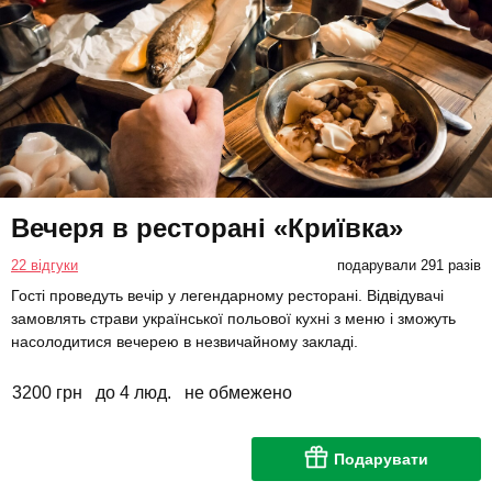
Вечеря в ресторані «Криївка»
22 відгуки
подарували 291 разів
Гості проведуть вечір у легендарному ресторані. Відвідувачі
замовлять страви української польової кухні з меню і зможуть
насолодитися вечерею в незвичайному закладі.
3200 грн
до 4 люд.
не обмежено
Подарувати