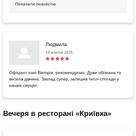
пошту bodo@bodo.ua яку електронну пошту ви нам
Показати повністю
залишали або вкажіть номер вашого телефону/
сертифіката. Заздалегідь дякуємо.
Людмила
19 жовтня 2025
Офіціант пані Вікторія, рекомендуємо. Дуже обізнана та
весела дівчина. Заклад супер, залишив теплі спогади у
наших серцях.
Вечеря в ресторані «Криївка»