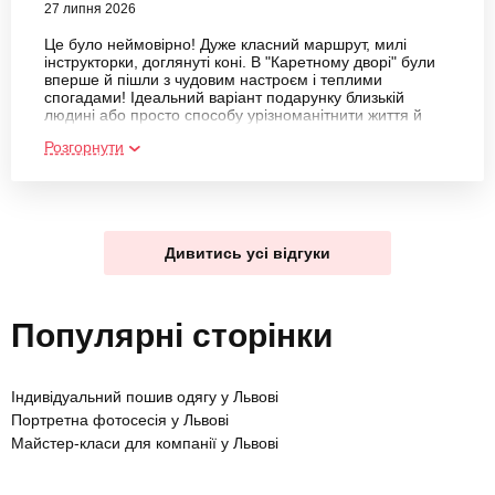
27 липня 2026
Це було неймовірно! Дуже класний маршрут, милі
інструкторки, доглянуті коні. В "Каретному дворі" були
вперше й пішли з чудовим настроєм і теплими
спогадами! Ідеальний варіант подарунку близькій
людині або просто способу урізноманітнити життя й
додати крутих емоцій
Розгорнути
Дивитись усі відгуки
Популярні сторінки
Індивідуальний пошив одягу у Львові
Портретна фотосесія у Львові
Майстер-класи для компанії у Львові
Фотосесія на вулиці у Львові
Арт-терапія у Львові
Епоксидна смола (Resin Art) у Львові