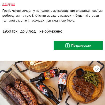
3 відгуки
Гостів чекає вечеря у популярному закладі, що славиться своїми
реберцями на грилі. Клієнти зможуть замовити будь-які страви
та напої з меню і насолодитися смачною їжею.
1950 грн
до 3 люд.
не обмежено
Подарувати