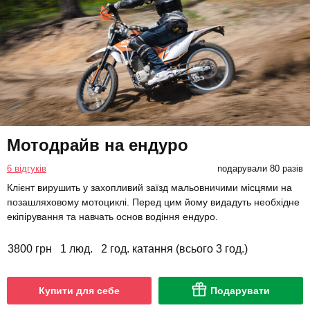
Мотодрайв на ендуро
6 відгуків
подарували 80 разів
Клієнт вирушить у захопливий заїзд мальовничими місцями на
позашляховому мотоциклі. Перед цим йому видадуть необхідне
екіпірування та навчать основ водіння ендуро.
3800 грн
1 люд.
2 год. катання (всього 3 год.)
Купити для себе
Подарувати