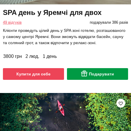
SPA день у Яремчі для двох
49 відгуків
подарували 386 разів
Клієнти проведуть цілий день у SPA зоні готелю, розташованого
у самому центрі Яремчі. Вони зможуть відвідати басейн, сауну
та соляний грот, а також відпочити у релакс-зоні.
3800 грн
2 люд.
1 день
Купити для себе
Подарувати