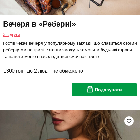
Вечеря в «Реберні»
3 відгуки
Гостів чекає вечеря у популярному закладі, що славиться своїми
реберцями на грилі. Клієнти зможуть замовити будь-які страви
та напої з меню і насолодитися смачною їжею.
1300 грн
до 2 люд.
не обмежено
Подарувати