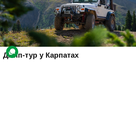
Джип-тур у Карпатах
3 відгуки
подарували 5 разів
Друзі вирушать у подорож Карпатами на потужному джипі у
супроводі інструктора, який не тільки покаже мальовничі місця, а
й поділиться цікавими історіями про Прикарпаття.
5000 грн
до 4 люд.
2 год.
Купити для себе
Подарувати