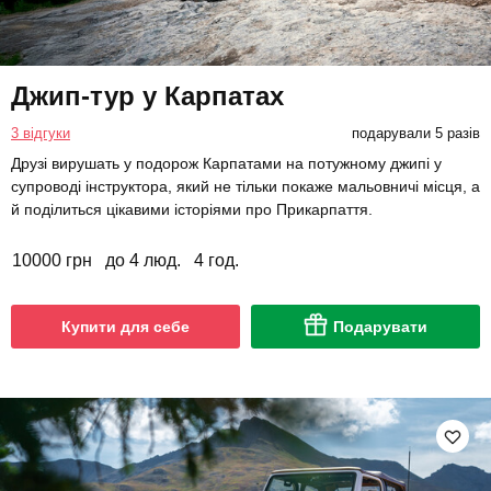
Джип-тур у Карпатах
3 відгуки
подарували 5 разів
Друзі вирушать у подорож Карпатами на потужному джипі у
супроводі інструктора, який не тільки покаже мальовничі місця, а
й поділиться цікавими історіями про Прикарпаття.
10000 грн
до 4 люд.
4 год.
Купити для себе
Подарувати