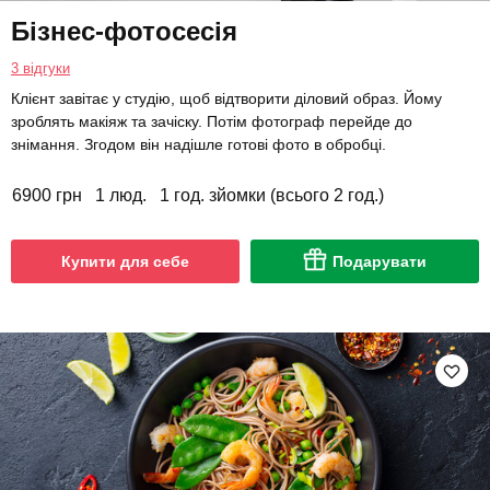
Бізнес-фотосесія
3 відгуки
Клієнт завітає у студію, щоб відтворити діловий образ. Йому
зроблять макіяж та зачіску. Потім фотограф перейде до
знімання. Згодом він надішле готові фото в обробці.
6900 грн
1 люд.
1 год. зйомки (всього 2 год.)
Купити для себе
Подарувати