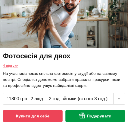
Фотосесія для двох
4 відгуки
На учасників чекає спільна фотосесія у студії або на свіжому
повітрі. Спеціаліст допоможе вибрати правильні ракурси, пози
та професійно відретушує найвдаліші кадри.
11800 грн
2 люд.
2 год. зйомки (всього 3 год.)
Купити для себе
Подарувати