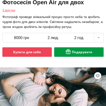
Фотосесія Open Air для двох
3 відгуки
Фотограф проведе знімальний процес просто неба та зробить
чудові фото для двох клієнтів. Світлини надішлють незабаром, а
трохи згодом зроблять їм професійну ретуш.
8000 грн
2 люд.
2 год.
Купити для себе
Подарувати