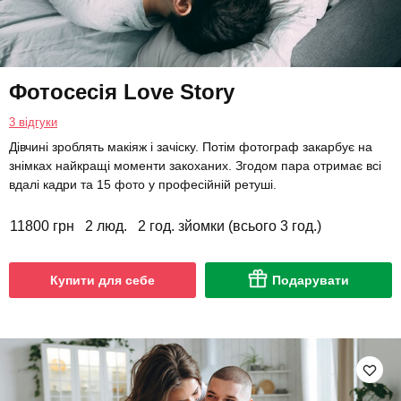
Фотосесія Love Story
3 відгуки
Дівчині зроблять макіяж і зачіску. Потім фотограф закарбує на
знімках найкращі моменти закоханих. Згодом пара отримає всі
вдалі кадри та 15 фото у професійній ретуші.
11800 грн
2 люд.
2 год. зйомки (всього 3 год.)
Купити для себе
Подарувати