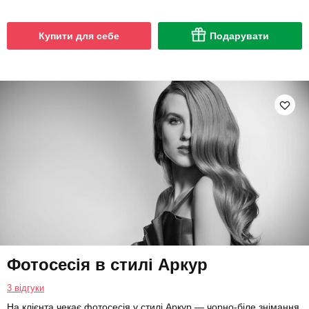
Купити для себе
Подарувати
Фотосесія в стилі Аркур
3 відгуки
На клієнта чекає фотосесія у стилі Аркур — чорно-біле знімання.