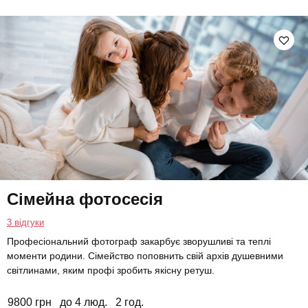
Сімейна фотосесія
3 відгуки
Професіональний фотограф закарбує зворушливі та теплі
моменти родини. Сімейство поповнить свій архів душевними
світлинами, яким профі зробить якісну ретуш.
9800 грн
до 4 люд.
2 год.