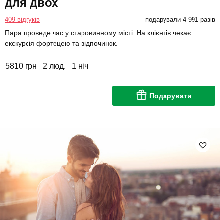
для двох
409 відгуків
подарували 4 991 разів
Пара проведе час у старовинному місті. На клієнтів чекає
екскурсія фортецею та відпочинок.
5810 грн
2 люд.
1 ніч
Подарувати