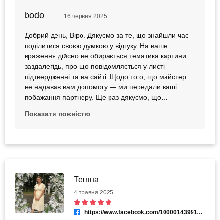
через те шо через бодо, інші можливо заздалегідь
bodo
обирали. 2) На самому майстер-класі мені "прям
16 червня 2025
допомогу" не пропонували - так дивились як виходить,
Добрий день, Віро. Дякуємо за те, що знайшли час
давали якісь поради, але не допомагали. Скоріш за все
поділитися своєю думкою у відгуку. На ваше
залишить від клієнтів і можливо негативний досвід коли
враження дійсно не обирається тематика картини
допомагали, але людям потім не сподобалося. Для мене
заздалегідь, про що повідомляється у листі
б особисто допомога була б плюсом. Знову ж таки я
підтвердженні та на сайті. Щодо того, що майстер
задоволена результатом і майстер-класом і гарно провела
не надавав вам допомогу — ми передали ваші
час. Вино було смачне =)
побажання партнеру. Ще раз дякуємо, що
залишаєте свої зауваження та рекомендації, ви
Показати повністю
допомагаєте нам ставати краще.
Тетяна
4 травня 2025
https://www.facebook.com/100001439911039