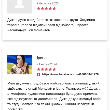
9 березня 2025
Дуже і дуже сподобалося, атмосфера крута, 3годинна
терапія, голова відключилася від зайвого, і просто
насолоджуєшся моментом
Ірина
21 квітня 2024
https://www.facebook.com/100008442791585
Мені дууууже сподобався майстер-клас з живопису, який
відбувався в студії Montclair в Івано-Франківську😍 Дружня
атмосфера, художниця наставниця була дуже приємна,
все підказувала та допомагала! Дуже дякую команді bodo
та студії Montclair за такий цікавий і цінний незабутній
досвід!♥️✨