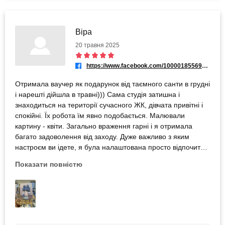
Віра
20 травня 2025
https://www.facebook.com/100001855697016
Отримала ваучер як подарунок від таємного санти в грудні
і нарешті дійшла в травні))) Сама студія затишна і
знаходиться на території сучасного ЖК, дівчата привітні і
спокійні. Їх робота їм явно подобається. Малювали
картину - квіти. Загально враження гарні і я отримала
багато задоволення від заходу. Дуже важливо з яким
настроєм ви ідете, я була налаштована просто відпочити і
щось намалювати. Я не малюю від слова зовсім. Прям
Показати повністю
зовсім =) Результатом задоволена, але були моменти які б
мені особисто було б краще покращити. 1) Саму картину
я не обирала, і заздалегідь мені ніхто не повідмовляв яка
картина буде = бо квіти я не дуже люблю і записувалась
просто на дату час і можливо б я перезаписалась, бо я
думала шо буду сама обирати шо малювати. Можливо