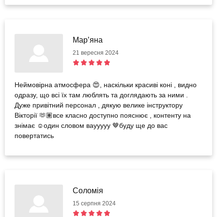
Марʼяна
21 вересня 2024
Неймовірна атмосфера 😍, наскільки красиві коні , видно
одразу, що всі їх там люблять та доглядають за ними .
Дуже привітний персонал , дякую велике інструктору
Вікторії 🫶🏽все класно доступно пояснює , контенту на
знімає ☺️один словом ваууууу 🤎буду ще до вас
повертатись
Соломія
15 серпня 2024