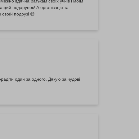
ежно вдячна батькам своїх учнів і моїм
ок! А організація та
своїй подрузі 😊
радіти один за одного. Дякую за чудові