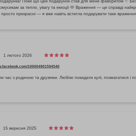
подарунка! Поки що цей подарунок став для мене фаворитом ✨ Безм
сикам за тепло, увагу та емоції 🫶 Враження — це справді найкращий подарун
росто прекрасні — я вже навіть встигла подарувати таке враження 
1 лютого 2026
ww.facebook.com/100004901594540
и час з родиною та друзями. Люблю покидати кулі, позмагатися і по
15 вересня 2025