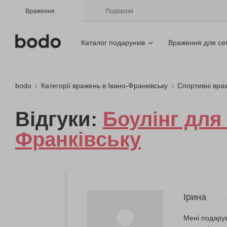
Враження
Подорожі
Каталог подарунків
Враження для се
bodo
Категорії вражень в Івано-Франківську
Спортивні вра
Відгуки:
Боулінг для 
Франківську
Ірина
Мені подарув