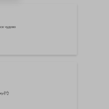
все чудово
в 10-ку✌️👌