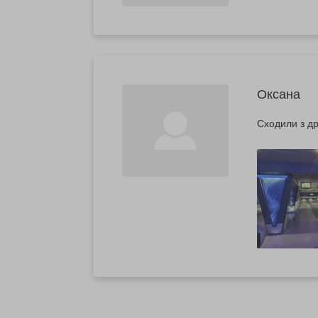
Оксана
Сходили з др