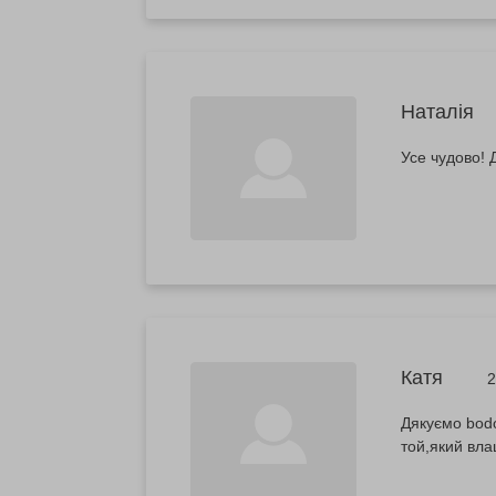
Наталія
Усе чудово! 
Катя
2
Дякуємо bodo
той,який вл