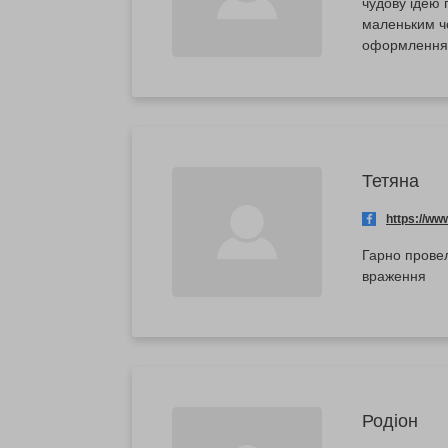
чудову ідею 
маленьким чому
оформлення п
Тетяна
https://w
Гарно провел
враження
Родіон