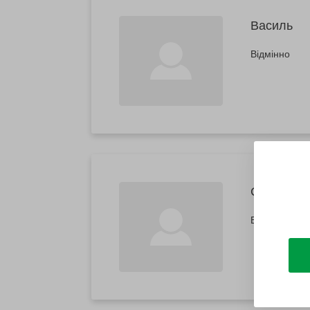
Василь
Відмінно
Сергій
Все було чуд