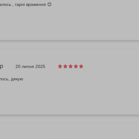
лось , гарні враження 😊
р
20 липня 2025
лось, дякую