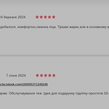
24 березня 2024
добалося, комфортно,смачна піца. Трішки жарко,але в основному 
7 січня 2024
ww.facebook.com/100005371249248
Враження чудове. Обслуговування теж. Ідея для подарунку підлітку-простот