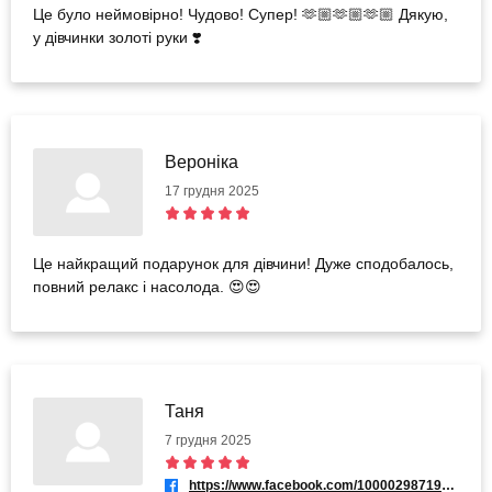
Це було неймовірно! Чудово! Супер! 🫶🏼🫶🏼🫶🏼 Дякую,
у дівчинки золоті руки ❣️
Вероніка
17 грудня 2025
Це найкращий подарунок для дівчини! Дуже сподобалось,
повний релакс і насолода. 😍😍
Таня
7 грудня 2025
https://www.facebook.com/100002987191764