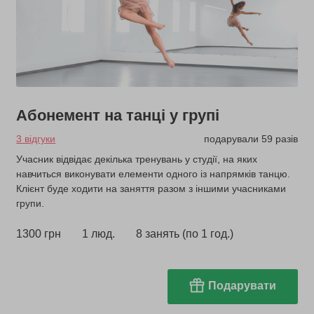
Абонемент на танці у групі
3 відгуки
подарували 59 разів
Учасник відвідає декілька тренувань у студії, на яких
навчиться виконувати елементи одного із напрямків танцю.
Клієнт буде ходити на заняття разом з іншими учасниками
групи.
1300 грн
1 люд.
8 занять (по 1 год.)
Подарувати