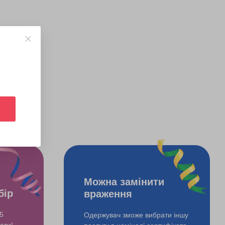
Можна замінити
бір
враження
5
Одержувач зможе вибрати іншу
ати!