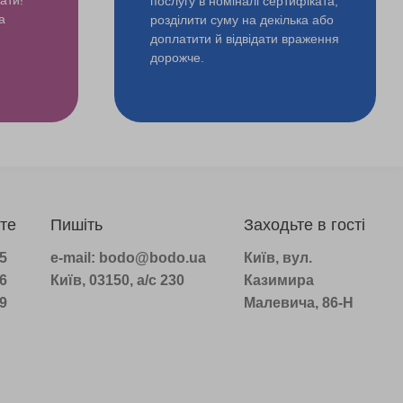
послугу в номіналі сертифіката,
а
розділити суму на декілька або
доплатити й відвідати враження
дорожче.
те
Пишіть
Заходьте в гості
75
e-mail: bodo@bodo.ua
Київ, вул.
16
Київ, 03150, а/с 230
Казимира
39
Малевича, 86-Н