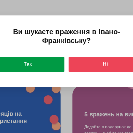
Ви шукаєте враження в
Івано-
Франківську
?
do?
Так
Ні
сяців на
5 вражень на ви
ристання
Додайте в подарунок до 
вражень, щоб точно вгад