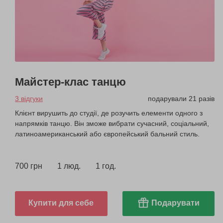
Майстер-клас танцю
3 відгуки
подарували 21 разів
Клієнт вирушить до студії, де розучить елементи одного з
напрямків танцю. Він зможе вибрати сучасний, соціальний,
латиноамериканський або європейський бальний стиль.
700 грн
1 люд.
1 год.
Купити для себе
Подарувати