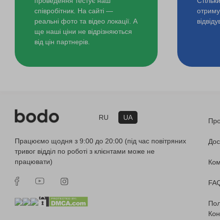
проведення тестує наш
Стільк
співробітник. На сайті —
отримув
реальні фото та відео локації. А
відвід
ще наші ціни не відрізняються
від цін партнерів.
RU
UA
Про
Працюємо щодня з 9:00 до 20:00 (під час повітряних
Дос
тривог відділ по роботі з клієнтами може не
працювати)
Ко
FA
Пол
Кон