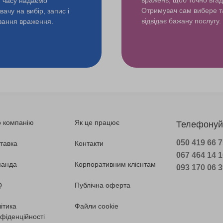
и часу надаємо
Отримувач сам вибере т
ачу на вибір, запис і
відвідає бажану послугу.
ування враження.
 компанію
Як це працює
Телефонуй
050 419 66 
тавка
Контакти
067 464 14 
манда
Корпоративним клієнтам
093 170 06 
Q
Публічна оферта
ітика
Файли cookie
фіденційності