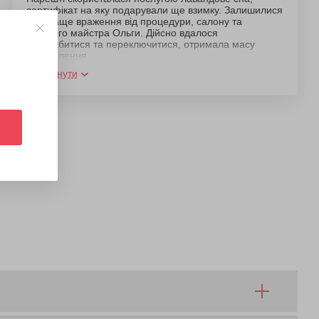
сертифікат на яку подарували ще взимку. Залишилися
найкраще враження від процедури, салону та
чудового майстра Ольги. Дійсно вдалося
розслабитися та переключитися, отримала масу
задоволення
Розгорнути