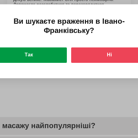
Допомогла розслабитися та перезарядитися.
Ви шукаєте враження в
Івано-
Франківську
?
Так
Ні
Дивитись усі відгуки
си масажу найпопулярніші?