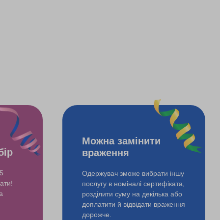
Можна замінити
бір
враження
5
Одержувач зможе вибрати іншу
ати!
послугу в номіналі сертифіката,
а
розділити суму на декілька або
доплатити й відвідати враження
дорожче.