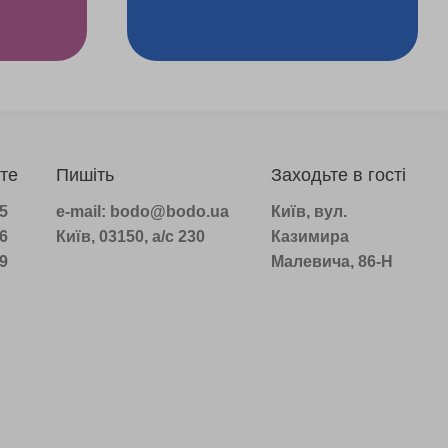
те
Пишіть
Заходьте в гості
75
e-mail: bodo@bodo.ua
Київ, вул.
16
Київ, 03150, а/с 230
Казимира
39
Малевича, 86-Н