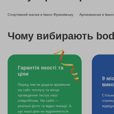
Масаж обличчя
Спортивний масаж в Івано-Франківську
Аромамасаж в Івано
SPA в темряві
Спортивний масаж
Чому вибирають bo
Гарантія якості та
ціни
9 мі
вико
Перед тим як додати враження
на сайт, послугу та місце
проведення тестує наш
Стільк
співробітник. На сайті —
отримув
реальні фото та відео локації. А
відвід
ще наші ціни не відрізняються