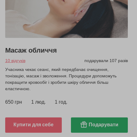
Масаж обличчя
10 відгуків
подарували 107 разів
Учасника чекає сеанс, який передбачає очищення,
тонізацію, масаж і зволоження. Процедури допоможуть
покращити кровообіг і зробити шкіру обличчя більш
еластичною.
650 грн
1 люд.
1 год.
Купити для себе
Подарувати