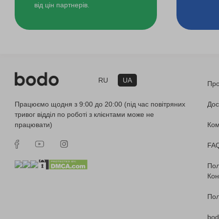
від цін партнерів.
RU
UA
Про
Працюємо щодня з 9:00 до 20:00 (під час повітряних
Дос
тривог відділ по роботі з клієнтами може не
працювати)
Ко
FA
Пол
Кон
Пол
bod