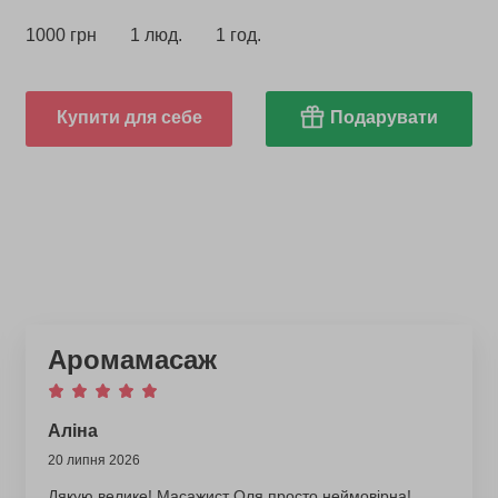
1000 грн
1 люд.
1 год.
Купити для себе
Подарувати
Аромамасаж
Аліна
20 липня 2026
Дякую велике! Масажист Оля просто неймовірна!