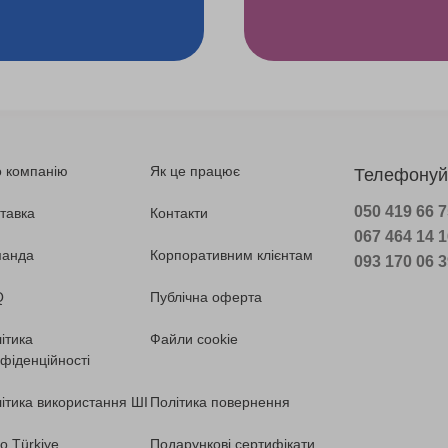
 компанію
Як це працює
Телефонуй
050 419 66 
тавка
Контакти
067 464 14 
манда
Корпоративним клієнтам
093 170 06 
Q
Публічна оферта
ітика
Файли cookie
фіденційності
ітика використання ШІ
Політика повернення
o Türkiye
Подарункові сертифікати