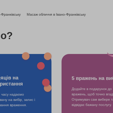
650 грн
-Франківську
Масаж обличчя в Івано-Франківську
1250 грн
1000 грн
do?
сяців на
5 вражень на ви
ристання
Додайте в подарунок до 
вражень, щоб точно вгад
и часу надаємо
Отримувач сам вибере т
ачу на вибір, запис і
відвідає бажану послугу.
ування враження.