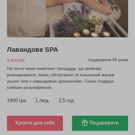
Лавандове SPA
9 відгуків
подарували 65 разів
На гостя чекає комплекс процедур, що включає
розпарювання, пілінг, обгортання та класичний масаж
усього тіла з лавандовою аромаолією. Сеанс подарує
глибоке розслаблення.
1900 грн
1 люд.
2,5 год.
Купити для себе
Подарувати