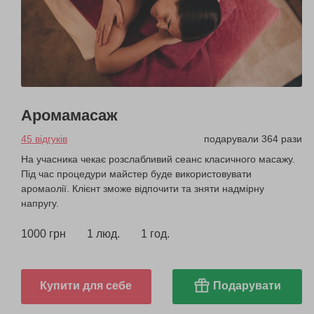
Аромамасаж
45 відгуків
подарували 364 рази
На учасника чекає розслабливий сеанс класичного масажу.
Під час процедури майстер буде використовувати
аромаолії. Клієнт зможе відпочити та зняти надмірну
напругу.
1000 грн
1 люд.
1 год.
Купити для себе
Подарувати