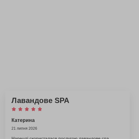
Лавандове SPA
Катерина
21 липня 2026
Нарешті скористалася послугою лавандове спа,