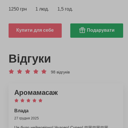
1250 грн
1 люд.
1,5 год.
Купити для себе
Подарувати
Відгуки
98 відгуків
Аромамасаж
Влада
27 грудня 2025
Це було неймовірно! Чудово! Супер! 🫶🏼🫶🏼🫶🏼