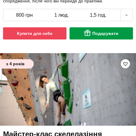
спорядження, після чого він перейде до практики.
800 грн
1 люд.
1,5 год.
Купити для себе
Подарувати
з 4 років
Майстер-клас скелелазіння