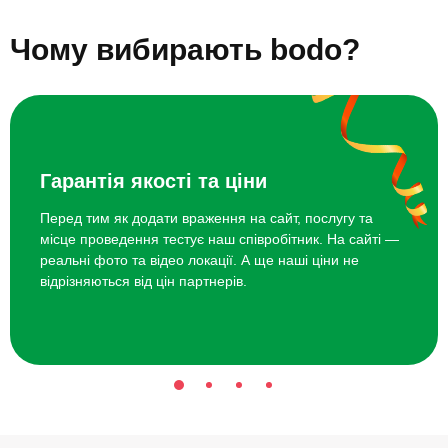
Майстер-клас скелелазіння
550 грн
Подарунки синові на 5 років
Подарунки синові на 6 років
Подарунки синові на 7 років
Подарунки синові на 8 років
Чому вибирають bodo?
Подарунки синові на 9 років
Курс вокалу
3920 грн
Топ 20 ідей що подарувати синові на 14 років
Курс гри на ударних
4000 грн
Гарантія якості та ціни
Перед тим як додати враження на сайт, послугу та
місце проведення тестує наш співробітник. На сайті —
реальні фото та відео локації. А ще наші ціни не
відрізняються від цін партнерів.