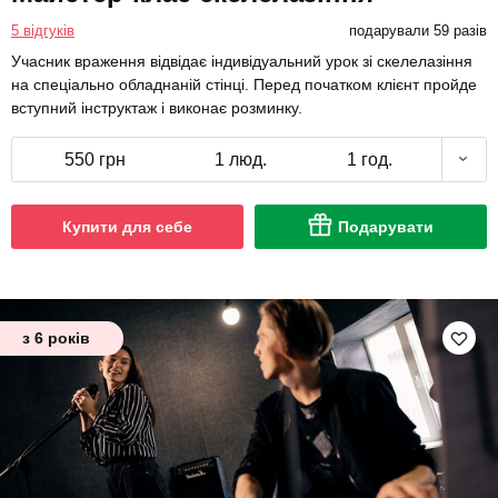
5 відгуків
подарували 59 разів
Учасник враження відвідає індивідуальний урок зі скелелазіння
на спеціально обладнаній стінці. Перед початком клієнт пройде
вступний інструктаж і виконає розминку.
550 грн
1 люд.
1 год.
Купити для себе
Подарувати
з 6 років