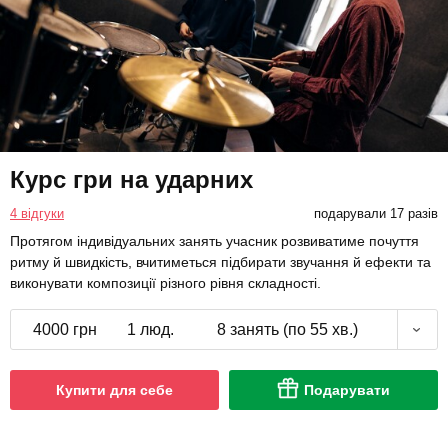
Курс гри на ударних
4 відгуки
подарували 17 разів
Протягом індивідуальних занять учасник розвиватиме почуття
ритму й швидкість, вчитиметься підбирати звучання й ефекти та
виконувати композиції різного рівня складності.
4000 грн
1 люд.
8 занять (по 55 хв.)
Купити для себе
Подарувати