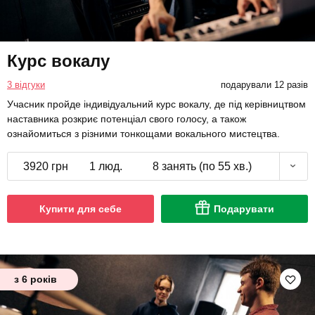
Курс вокалу
3 відгуки
подарували 12 разів
Учасник пройде індивідуальний курс вокалу, де під керівництвом
наставника розкриє потенціал свого голосу, а також
ознайомиться з різними тонкощами вокального мистецтва.
3920 грн
1 люд.
8 занять (по 55 хв.)
Купити для себе
Подарувати
з 6 років